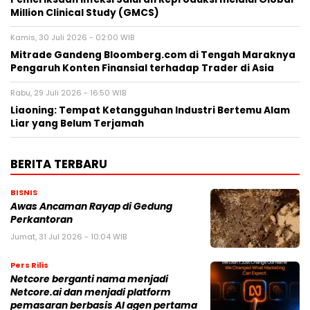
Million Clinical Study (GMCS)
Kamis, 30 Juli 2026 - 02:00 WIB
Mitrade Gandeng Bloomberg.com di Tengah Maraknya
Pengaruh Konten Finansial terhadap Trader di Asia
Rabu, 29 Juli 2026 - 16:50 WIB
Liaoning: Tempat Ketangguhan Industri Bertemu Alam
Liar yang Belum Terjamah
BERITA TERBARU
BISNIS
Awas Ancaman Rayap di Gedung
Perkantoran
Jumat, 31 Jul 2026 - 10:04 WIB
Pers Rilis
Netcore berganti nama menjadi
Netcore.ai dan menjadi platform
pemasaran berbasis AI agen pertama