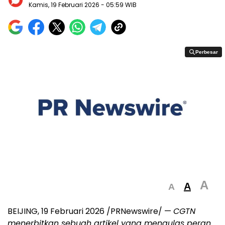
Kamis, 19 Februari 2026
- 05:59 WIB
Perbesar
Perbesar
A
A
A
BEIJING
,
19 Februari 2026
/PRNewswire/ —
CGTN
menerbitkan sebuah artikel yang mengulas peran