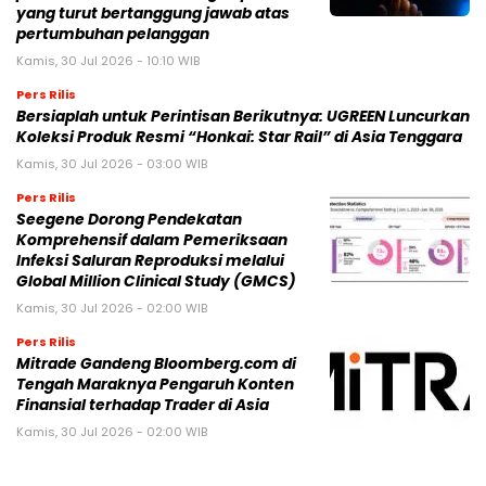
yang turut bertanggung jawab atas
pertumbuhan pelanggan
Kamis, 30 Jul 2026 - 10:10 WIB
Pers Rilis
Bersiaplah untuk Perintisan Berikutnya: UGREEN Luncurkan
Koleksi Produk Resmi “Honkai: Star Rail” di Asia Tenggara
Kamis, 30 Jul 2026 - 03:00 WIB
Pers Rilis
Seegene Dorong Pendekatan
Komprehensif dalam Pemeriksaan
Infeksi Saluran Reproduksi melalui
Global Million Clinical Study (GMCS)
Kamis, 30 Jul 2026 - 02:00 WIB
Pers Rilis
Mitrade Gandeng Bloomberg.com di
Tengah Maraknya Pengaruh Konten
Finansial terhadap Trader di Asia
Kamis, 30 Jul 2026 - 02:00 WIB