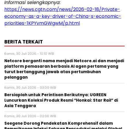
Informasi selengkapnya:
https://news.cgtn.com/news/2026-02-18/Private-
economy-as-a-key-driver-of-China-s-economic-
priorities-1KPYvmGWgwM/p.html
BERITA TERKAIT
Kamis, 30 Juli 2026 - 10:10 WIB
Netcore berganti nama menjadi Netcore.ai dan menjadi
platform pemasaran berbasis AI agen pertama yang
turut bertanggung jawab atas pertumbuhan
pelanggan
Kamis, 30 Juli 2026 - 03:00 WIB
Bersiaplah untuk Perintisan Berikutnya: UGREEN
Luncurkan Koleksi Produk Resmi “Honkai: Star Rail” di
Asia Tenggara
Kamis, 30 Juli 2026 - 02:00 WIB
Seegene Dorong Pendekatan Komprehensif dalam
Pemeriksaan Infeksi Saluran Reproduksi melalui Global