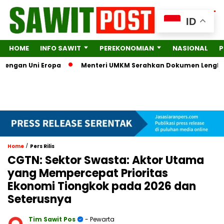
ID
HOME
INFO SAWIT
PEREKONOMIAN
NASIONAL
P
engan Uni Eropa
Menteri UMKM Serahkan Dokumen Lengkap ke 
/
Home
Pers Rilis
CGTN: Sektor Swasta: Aktor Utama
yang Mempercepat Prioritas
Ekonomi Tiongkok pada 2026 dan
Seterusnya
Tim Sawit Pos
- Pewarta