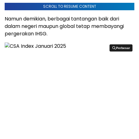
SCROLL TO RESUME CONTENT
Namun demikian, berbagai tantangan baik dari
dalam negeri maupun global tetap membayangi
pergerakan IHSG.
Perbesar
Perbesar