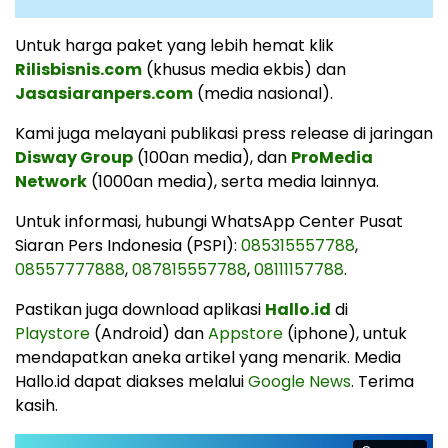
Untuk harga paket yang lebih hemat klik
Rilisbisnis.com
(khusus media ekbis) dan
Jasasiaranpers.com
(media nasional).
Kami juga melayani publikasi press release di jaringan
Disway Group
(100an media), dan
ProMedia
Network
(1000an media), serta media lainnya.
Untuk informasi, hubungi WhatsApp Center Pusat
Siaran Pers Indonesia (PSPI):
085315557788
,
08557777888
,
087815557788
,
08111157788
.
Pastikan juga download aplikasi
Hallo.id
di
Playstore
(Android) dan
Appstore
(iphone), untuk
mendapatkan aneka artikel yang menarik. Media
Hallo.id dapat diakses melalui
Google News
. Terima
kasih.