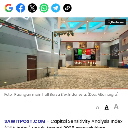
Perbesar
Perbesar
Foto : Ruangan main hall Bursa Efek Indonesia. (Doc. Altaintegra)
A
A
A
SAWITPOST.COM
– Capital Sensitivity Analysis Index