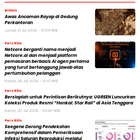
BISNIS
Awas Ancaman Rayap di Gedung
Perkantoran
Jumat, 31 Jul 2026 - 10:04 WIB
Pers Rilis
Netcore berganti nama menjadi
Netcore.ai dan menjadi platform
pemasaran berbasis AI agen pertama
yang turut bertanggung jawab atas
pertumbuhan pelanggan
Kamis, 30 Jul 2026 - 10:10 WIB
Pers Rilis
Bersiaplah untuk Perintisan Berikutnya: UGREEN Luncurkan
Koleksi Produk Resmi “Honkai: Star Rail” di Asia Tenggara
Kamis, 30 Jul 2026 - 03:00 WIB
Pers Rilis
Seegene Dorong Pendekatan
Komprehensif dalam Pemeriksaan
Infeksi Saluran Reproduksi melalui