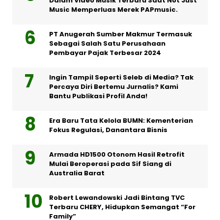
Dalam Video Musik Terbaru Saat Not Just
Music Memperluas Merek PAPmusic.
PT Anugerah Sumber Makmur Termasuk
Sebagai Salah Satu Perusahaan
Pembayar Pajak Terbesar 2024
Ingin Tampil Seperti Seleb di Media? Tak
Percaya Diri Bertemu Jurnalis? Kami
Bantu Publikasi Profil Anda!
Era Baru Tata Kelola BUMN: Kementerian
Fokus Regulasi, Danantara Bisnis
Armada HD1500 Otonom Hasil Retrofit
Mulai Beroperasi pada Sif Siang di
Australia Barat
Robert Lewandowski Jadi Bintang TVC
Terbaru CHERY, Hidupkan Semangat “For
Family”