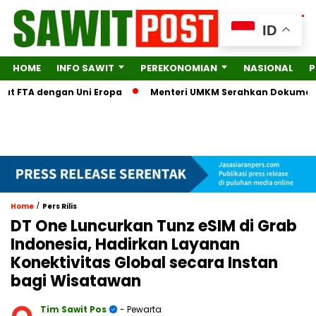
ID
HOME
INFO SAWIT
PEREKONOMIAN
NASIONAL
P
t FTA dengan Uni Eropa
Menteri UMKM Serahkan Dokumen Leng
/
Home
Pers Rilis
DT One Luncurkan Tunz eSIM di Grab
Indonesia, Hadirkan Layanan
Konektivitas Global secara Instan
bagi Wisatawan
Tim Sawit Pos
- Pewarta