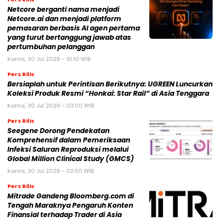
Netcore berganti nama menjadi
Netcore.ai dan menjadi platform
pemasaran berbasis AI agen pertama
yang turut bertanggung jawab atas
pertumbuhan pelanggan
Kamis, 30 Jul 2026 - 10:10 WIB
Pers Rilis
Bersiaplah untuk Perintisan Berikutnya: UGREEN Luncurkan
Koleksi Produk Resmi “Honkai: Star Rail” di Asia Tenggara
Kamis, 30 Jul 2026 - 03:00 WIB
Pers Rilis
Seegene Dorong Pendekatan
Komprehensif dalam Pemeriksaan
Infeksi Saluran Reproduksi melalui
Global Million Clinical Study (GMCS)
Kamis, 30 Jul 2026 - 02:00 WIB
Pers Rilis
Mitrade Gandeng Bloomberg.com di
Tengah Maraknya Pengaruh Konten
Finansial terhadap Trader di Asia