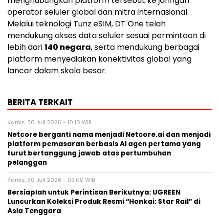
menghubungkan platform tersebut ke jaringan
operator seluler global dan mitra internasional.
Melalui teknologi Tunz eSIM, DT One telah
mendukung akses data seluler sesuai permintaan di
lebih dari
140 negara
, serta mendukung berbagai
platform menyediakan konektivitas global yang
lancar dalam skala besar.
BERITA TERKAIT
Kamis, 30 Juli 2026 - 10:10 WIB
Netcore berganti nama menjadi Netcore.ai dan menjadi
platform pemasaran berbasis AI agen pertama yang
turut bertanggung jawab atas pertumbuhan
pelanggan
Kamis, 30 Juli 2026 - 03:00 WIB
Bersiaplah untuk Perintisan Berikutnya: UGREEN
Luncurkan Koleksi Produk Resmi “Honkai: Star Rail” di
Asia Tenggara