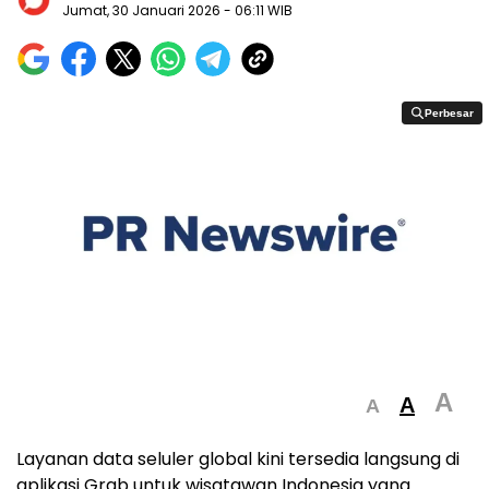
Jumat, 30 Januari 2026
- 06:11 WIB
Perbesar
Perbesar
A
A
A
Layanan data seluler global kini tersedia langsung di
aplikasi Grab untuk wisatawan Indonesia yang