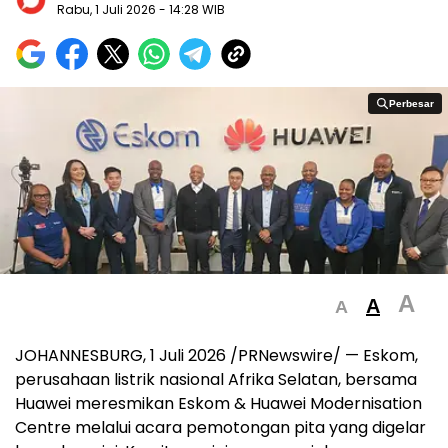
Rabu, 1 Juli 2026
- 14:28 WIB
Perbesar
Perbesar
A
A
A
JOHANNESBURG, 1 Juli 2026 /PRNewswire/ — Eskom,
perusahaan listrik nasional Afrika Selatan, bersama
Huawei meresmikan Eskom & Huawei Modernisation
Centre melalui acara pemotongan pita yang digelar