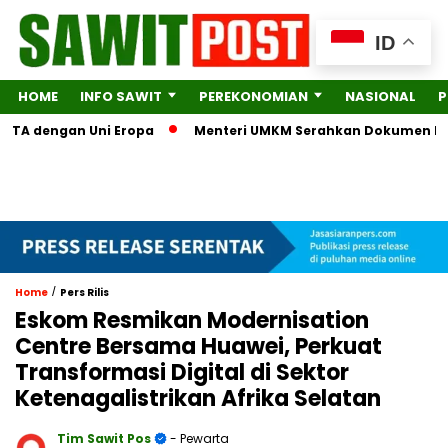
ID
HOME
INFO SAWIT
PEREKONOMIAN
NASIONAL
P
TA dengan Uni Eropa
Menteri UMKM Serahkan Dokumen Lengkap
/
Home
Pers Rilis
Eskom Resmikan Modernisation
Centre Bersama Huawei, Perkuat
Transformasi Digital di Sektor
Ketenagalistrikan Afrika Selatan
Tim Sawit Pos
- Pewarta