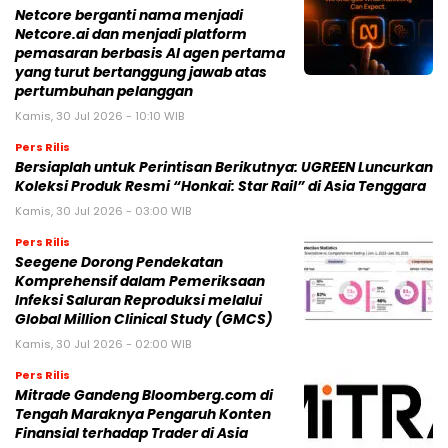
Netcore berganti nama menjadi
Netcore.ai dan menjadi platform
pemasaran berbasis AI agen pertama
yang turut bertanggung jawab atas
pertumbuhan pelanggan
Kamis, 30 Jul 2026 - 10:10 WIB
Pers Rilis
Bersiaplah untuk Perintisan Berikutnya: UGREEN Luncurkan
Koleksi Produk Resmi “Honkai: Star Rail” di Asia Tenggara
Kamis, 30 Jul 2026 - 03:00 WIB
Pers Rilis
Seegene Dorong Pendekatan
Komprehensif dalam Pemeriksaan
Infeksi Saluran Reproduksi melalui
Global Million Clinical Study (GMCS)
Kamis, 30 Jul 2026 - 02:00 WIB
Pers Rilis
Mitrade Gandeng Bloomberg.com di
Tengah Maraknya Pengaruh Konten
Finansial terhadap Trader di Asia