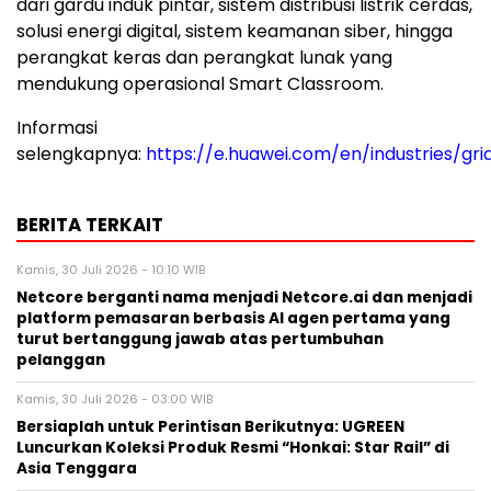
dari gardu induk pintar, sistem distribusi listrik cerdas,
solusi energi digital, sistem keamanan siber, hingga
perangkat keras dan perangkat lunak yang
mendukung operasional Smart Classroom.
Informasi
selengkapnya:
https://e.huawei.com/en/industries/gri
BERITA TERKAIT
Kamis, 30 Juli 2026 - 10:10 WIB
Netcore berganti nama menjadi Netcore.ai dan menjadi
platform pemasaran berbasis AI agen pertama yang
turut bertanggung jawab atas pertumbuhan
pelanggan
Kamis, 30 Juli 2026 - 03:00 WIB
Bersiaplah untuk Perintisan Berikutnya: UGREEN
Luncurkan Koleksi Produk Resmi “Honkai: Star Rail” di
Asia Tenggara