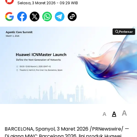
Selasa, 3 Maret 2026
- 09:29 WIB
Perbesar
Perbesar
A
A
A
BARCELONA, Spanyol, 3 Maret 2026 /PRNewswire/ —
Di ajang MWC Barcelona 2026, lini produk Huawei