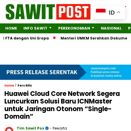
ID
HOME
INFO SAWIT
PEREKONOMIAN
NASIONAL
P
 FTA dengan Uni Eropa
Menteri UMKM Serahkan Dokumen Lengka
/
Home
Pers Rilis
Huawei Cloud Core Network Segera
Luncurkan Solusi Baru ICNMaster
untuk Jaringan Otonom “Single-
Domain”
Tim Sawit Pos
- Pewarta