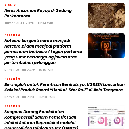
BISNIS
Awas Ancaman Rayap di Gedung
Perkantoran
Jumat, 31 Jul 2026 - 10:04 WIB
Pers Rilis
Netcore berganti nama menjadi
Netcore.ai dan menjadi platform
pemasaran berbasis AI agen pertama
yang turut bertanggung jawab atas
pertumbuhan pelanggan
Kamis, 30 Jul 2026 - 10:10 WIB
Pers Rilis
Bersiaplah untuk Perintisan Berikutnya: UGREEN Luncurkan
Koleksi Produk Resmi “Honkai: Star Rail” di Asia Tenggara
Kamis, 30 Jul 2026 - 03:00 WIB
Pers Rilis
Seegene Dorong Pendekatan
Komprehensif dalam Pemeriksaan
Infeksi Saluran Reproduksi melalui
Global Million Clinical Study (GMCS)