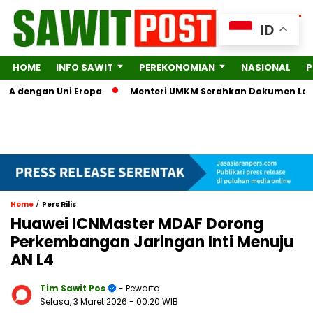
ID
HOME
INFO SAWIT
PEREKONOMIAN
NASIONAL
P
A dengan Uni Eropa
Menteri UMKM Serahkan Dokumen Lengkap 
/
Home
Pers Rilis
Huawei ICNMaster MDAF Dorong
Perkembangan Jaringan Inti Menuju
AN L4
Tim Sawit Pos
- Pewarta
Selasa, 3 Maret 2026
- 00:20 WIB