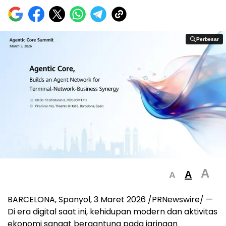
Perbesar
Perbesar
A
A
A
BARCELONA, Spanyol, 3 Maret 2026 /PRNewswire/ —
Di era digital saat ini, kehidupan modern dan aktivitas
ekonomi sangat bergantung pada jaringan