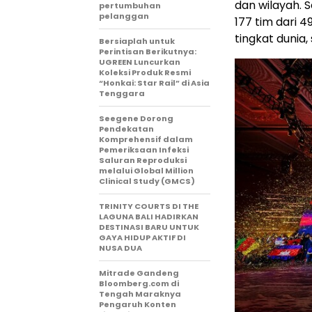
dan wilayah. 
pertumbuhan
pelanggan
177 tim dari 4
tingkat dunia
Bersiaplah untuk
Perintisan Berikutnya:
UGREEN Luncurkan
Koleksi Produk Resmi
“Honkai: Star Rail” di Asia
Tenggara
Seegene Dorong
Pendekatan
Komprehensif dalam
Pemeriksaan Infeksi
Saluran Reproduksi
melalui Global Million
Clinical Study (GMCS)
TRINITY COURTS DI THE
LAGUNA BALI HADIRKAN
DESTINASI BARU UNTUK
GAYA HIDUP AKTIF DI
NUSA DUA
Mitrade Gandeng
Bloomberg.com di
Tengah Maraknya
Pengaruh Konten