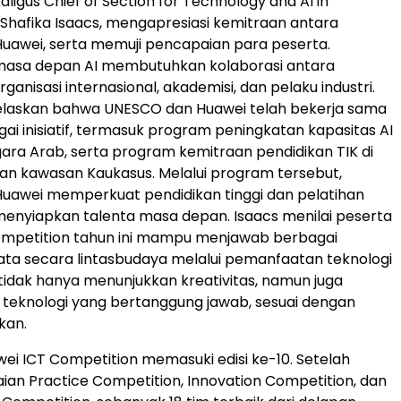
aligus Chief of Section for Technology and AI in
. Shafika Isaacs, mengapresiasi kemitraan antara
uawei, serta memuji pencapaian para peserta.
masa depan AI membutuhkan kolaborasi antara
ganisasi internasional, akademisi, dan pelaku industri.
jelaskan bahwa UNESCO dan Huawei telah bekerja sama
gai inisiatif, termasuk program peningkatan kapasitas AI
ara Arab, serta program kemitraan pendidikan TIK di
an kawasan Kaukasus. Melalui program tersebut,
uawei memperkuat pendidikan tinggi dan pelatihan
 menyiapkan talenta masa depan. Isaacs menilai peserta
ompetition tahun ini mampu menjawab berbagai
ta secara lintasbudaya melalui pemanfaatan teknologi
tidak hanya menunjukkan kreativitas, namun juga
teknologi yang bertanggung jawab, sesuai dengan
kan.
awei ICT Competition memasuki edisi ke-10. Setelah
aian Practice Competition, Innovation Competition, dan