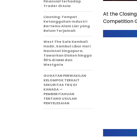
Finansial terhadap
Trader di Asia
At the Closin
Liaoning: Tempat
Competition G
Ketangguhan Industri
Bertemu Alam Liar yang
Belum Terjamah
West The Sale Kembali
Hadir, Sambut Libur Hari
Nasional Singapura,
Tawarkan Diskon hingga
90% di IMM dan
Westgate
GUGATAN PERWAKILAN
KELOMPOK TERKAIT
SEKURITAS TRQ DI
KANADA —
PEMBERITAHUAN
TENTANG USULAN
PENYELESAIAN