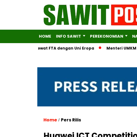
HOME
INFO SAWIT
PEREKONOMIAN
N
a Ekonomi Lewat FTA dengan Uni Eropa
Menteri UMKM Serahkan
Home
Pers Rilis
/
Huawei ICT Competitio