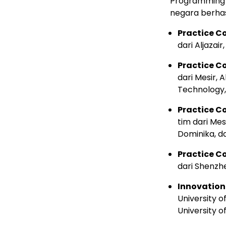
Programming C
negara berhas
Practice C
dari Aljazair
Practice C
dari Mesir, 
Technology,
Practice 
tim dari Mes
Dominika, da
Practice C
dari Shenzh
Innovation
University o
University o