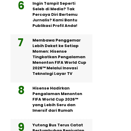
Ingin Tampil Seperti
Seleb di Media? Tak
Percaya Diri Bertemu
Jurnalis? Kami Bantu
Publikasi Profil Anda!
Membawa Penggemar
Lebih Dekat ke Setiap
Momen: Hisense
Tingkatkan Pengalaman
Menonton FIFA World Cup
2026™ Melalui Inovasi
Teknologi Layar TV
Hisense Hadirkan
Pengalaman Menonton
FIFA World Cup 2026™
yang Lebih Seru dan
Imersif dari Rumah
Yutong Bus Terus Catat
Pertumbuhan Penjualan