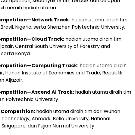
ompetition, sebanyak 18 tim terbaik dari delapan
il meraih hadiah utama.
ompetition—Network Track:
hadiah utama diraih tim
, Brasil, Nigeria, serta Shenzhen Polytechnic University.
ompetition—Cloud Track:
hadiah utama diraih tim
Aljazair, Central South University of Forestry and
 serta Kenya.
Competition—Computing Track:
hadiah utama diraih
ir, Henan Institute of Economics and Trade, Republik
n Aljazair.
ompetition—Ascend AI Track:
hadiah utama diraih tim
en Polytechnic University
 Competition:
hadiah utama diraih tim dari Wuhan
f Technology, Ahmadu Bello University, National
f Singapore, dan Fujian Normal University