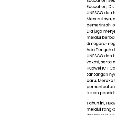
Education, sek
Education, Dr
UNESCO dan H
Menurutnya, 
pemerintah, or
Dia juga men
melalui berba
di negara-neg
Asia Tengah d
UNESCO dan H
vokasi, serta
Huawei ICT C
tantangan nya
baru. Mereka 
pemanfaatan 
tujuan pendidi
Tahun ini, Hu
melalui rangk