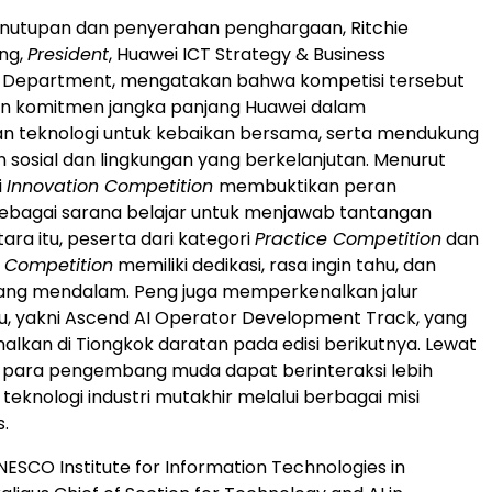
enutupan dan penyerahan penghargaan, Ritchie
ng,
President
, Huawei ICT Strategy & Business
Department, mengatakan bahwa kompetisi tersebut
 komitmen jangka panjang Huawei dalam
 teknologi untuk kebaikan bersama, serta mendukung
osial dan lingkungan yang berkelanjutan. Menurut
i
Innovation Competition
membuktikan peran
 sebagai sarana belajar untuk menjawab tantangan
ara itu, peserta dari kategori
Practice Competition
dan
 Competition
memiliki dedikasi, rasa ingin tahu, dan
yang mendalam. Peng juga memperkenalkan jalur
u, yakni Ascend AI Operator Development Track, yang
nalkan di Tiongkok daratan pada edisi berikutnya. Lewat
t, para pengembang muda dapat berinteraksi lebih
teknologi industri mutakhir melalui berbagai misi
s.
 UNESCO Institute for Information Technologies in