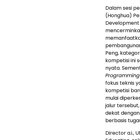
Dalam sesi p
(Honghua) Pe
Development 
mencerminkan
memanfaatkan
pembangunan s
Peng, kategor
kompetisi ini
nyata. Sement
Programming
fokus teknis 
kompetisi bar
mulai diperke
jalur tersebu
dekat dengan 
berbasis tuga
Director a.i.,