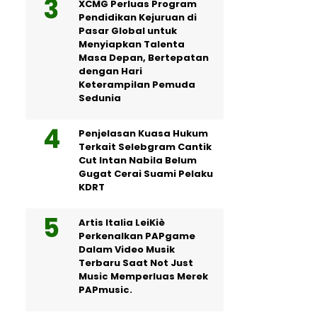
XCMG Perluas Program
Pendidikan Kejuruan di
Pasar Global untuk
Menyiapkan Talenta
Masa Depan, Bertepatan
dengan Hari
Keterampilan Pemuda
Sedunia
Penjelasan Kuasa Hukum
Terkait Selebgram Cantik
Cut Intan Nabila Belum
Gugat Cerai Suami Pelaku
KDRT
Artis Italia LeiKiè
Perkenalkan PAPgame
Dalam Video Musik
Terbaru Saat Not Just
Music Memperluas Merek
PAPmusic.