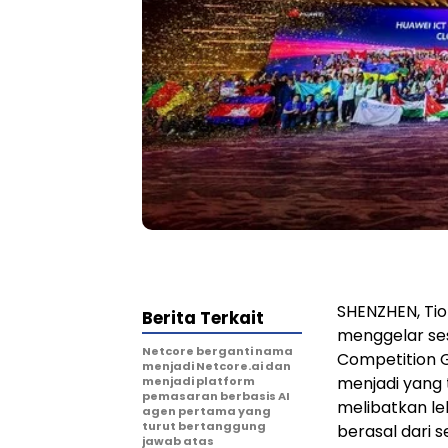
SHENZHEN, Tio
Berita Terkait
menggelar se
Netcore berganti nama
Competition Gl
menjadi Netcore.ai dan
menjadi yang
menjadi platform
pemasaran berbasis AI
melibatkan le
agen pertama yang
turut bertanggung
berasal dari s
jawab atas