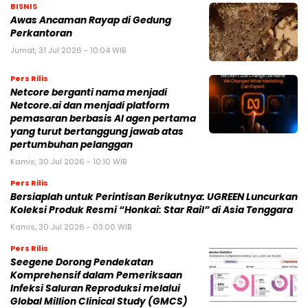
BISNIS
Awas Ancaman Rayap di Gedung
Perkantoran
Jumat, 31 Jul 2026 - 10:04 WIB
Pers Rilis
Netcore berganti nama menjadi
Netcore.ai dan menjadi platform
pemasaran berbasis AI agen pertama
yang turut bertanggung jawab atas
pertumbuhan pelanggan
Kamis, 30 Jul 2026 - 10:10 WIB
Pers Rilis
Bersiaplah untuk Perintisan Berikutnya: UGREEN Luncurkan
Koleksi Produk Resmi “Honkai: Star Rail” di Asia Tenggara
Kamis, 30 Jul 2026 - 03:00 WIB
Pers Rilis
Seegene Dorong Pendekatan
Komprehensif dalam Pemeriksaan
Infeksi Saluran Reproduksi melalui
Global Million Clinical Study (GMCS)