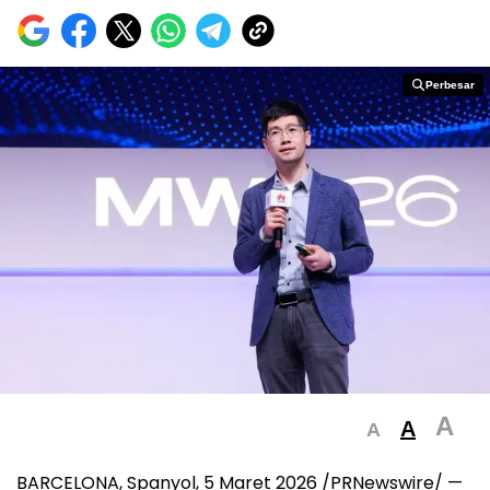
Perbesar
Perbesar
A
A
A
BARCELONA, Spanyol, 5 Maret 2026 /PRNewswire/ —