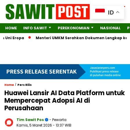
ID
HOME
INFO SAWIT
PEREKONOMIAN
NASIONAL
P
ni Eropa
Menteri UMKM Serahkan Dokumen Lengkap ke KPK soa
/
Home
Pers Rilis
Huawei Lansir AI Data Platform untuk
Mempercepat Adopsi AI di
Perusahaan
Tim Sawit Pos
- Pewarta
Kamis, 5 Maret 2026
- 13:37 WIB