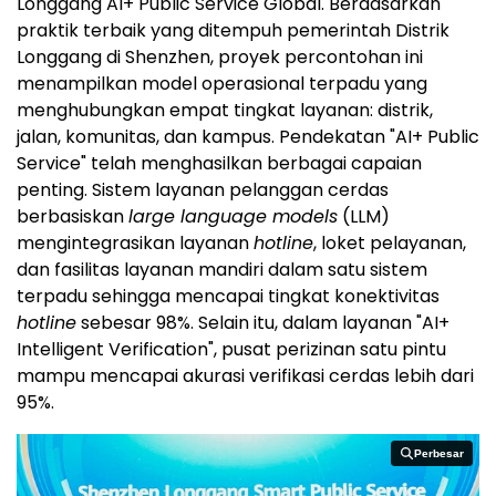
Longgang AI+ Public Service Global. Berdasarkan
praktik terbaik yang ditempuh pemerintah Distrik
Longgang di Shenzhen, proyek percontohan ini
menampilkan model operasional terpadu yang
menghubungkan empat tingkat layanan: distrik,
jalan, komunitas, dan kampus. Pendekatan "AI+ Public
Service" telah menghasilkan berbagai capaian
penting. Sistem layanan pelanggan cerdas
berbasiskan
large language models
(LLM)
mengintegrasikan layanan
hotline
, loket pelayanan,
dan fasilitas layanan mandiri dalam satu sistem
terpadu sehingga mencapai tingkat konektivitas
hotline
sebesar 98%. Selain itu, dalam layanan "AI+
Intelligent Verification", pusat perizinan satu pintu
mampu mencapai akurasi verifikasi cerdas lebih dari
95%.
Perbesar
Perbesar