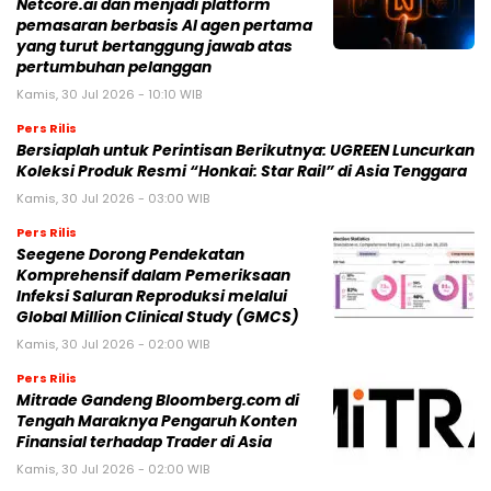
Netcore.ai dan menjadi platform
pemasaran berbasis AI agen pertama
yang turut bertanggung jawab atas
pertumbuhan pelanggan
Kamis, 30 Jul 2026 - 10:10 WIB
Pers Rilis
Bersiaplah untuk Perintisan Berikutnya: UGREEN Luncurkan
Koleksi Produk Resmi “Honkai: Star Rail” di Asia Tenggara
Kamis, 30 Jul 2026 - 03:00 WIB
Pers Rilis
Seegene Dorong Pendekatan
Komprehensif dalam Pemeriksaan
Infeksi Saluran Reproduksi melalui
Global Million Clinical Study (GMCS)
Kamis, 30 Jul 2026 - 02:00 WIB
Pers Rilis
Mitrade Gandeng Bloomberg.com di
Tengah Maraknya Pengaruh Konten
Finansial terhadap Trader di Asia
Kamis, 30 Jul 2026 - 02:00 WIB