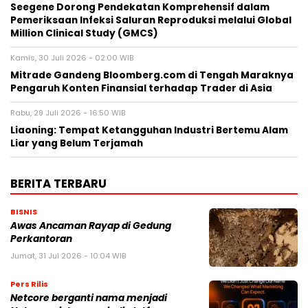
Seegene Dorong Pendekatan Komprehensif dalam
Pemeriksaan Infeksi Saluran Reproduksi melalui Global
Million Clinical Study (GMCS)
Kamis, 30 Juli 2026 - 02:00 WIB
Mitrade Gandeng Bloomberg.com di Tengah Maraknya
Pengaruh Konten Finansial terhadap Trader di Asia
Rabu, 29 Juli 2026 - 16:50 WIB
Liaoning: Tempat Ketangguhan Industri Bertemu Alam
Liar yang Belum Terjamah
BERITA TERBARU
BISNIS
Awas Ancaman Rayap di Gedung
Perkantoran
Jumat, 31 Jul 2026 - 10:04 WIB
Pers Rilis
Netcore berganti nama menjadi