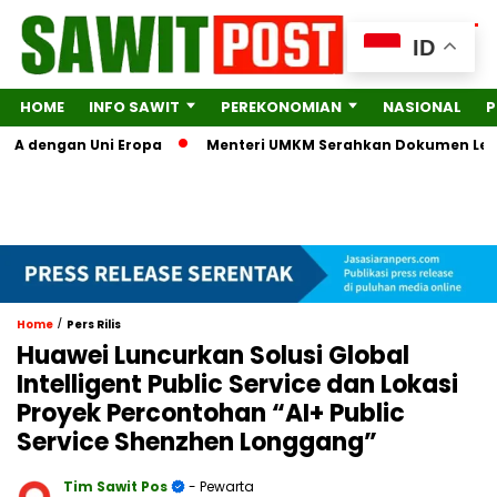
ID
HOME
INFO SAWIT
PEREKONOMIAN
NASIONAL
P
engan Uni Eropa
Menteri UMKM Serahkan Dokumen Lengkap ke 
/
Home
Pers Rilis
Huawei Luncurkan Solusi Global
Intelligent Public Service dan Lokasi
Proyek Percontohan “AI+ Public
Service Shenzhen Longgang”
Tim Sawit Pos
- Pewarta