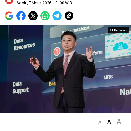
Sabtu, 7 Maret 2026
- 01:00 WIB
Perbesar
Perbesar
A
A
A