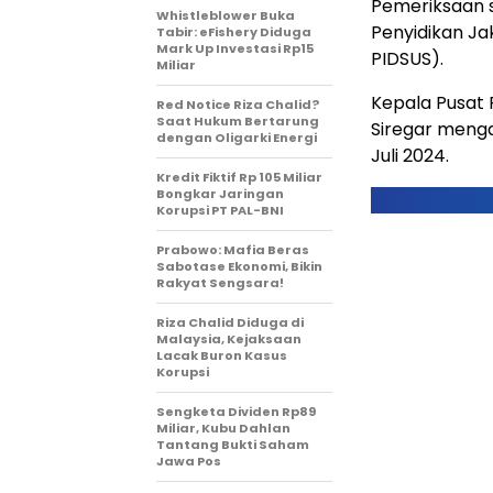
Pemeriksaan s
Whistleblower Buka
Penyidikan Ja
Tabir: eFishery Diduga
Mark Up Investasi Rp15
PIDSUS).
Miliar
Kepala Pusat
Red Notice Riza Chalid?
Saat Hukum Bertarung
Siregar menga
dengan Oligarki Energi
Juli 2024.
Kredit Fiktif Rp 105 Miliar
Bongkar Jaringan
Korupsi PT PAL-BNI
Prabowo: Mafia Beras
Sabotase Ekonomi, Bikin
Rakyat Sengsara!
Riza Chalid Diduga di
Malaysia, Kejaksaan
Lacak Buron Kasus
Korupsi
Sengketa Dividen Rp89
Miliar, Kubu Dahlan
Tantang Bukti Saham
Jawa Pos