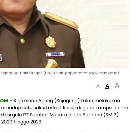
jagung, Harli Siregar. (Dok. Kejati-papuabarat.kejaksaan.go.id)
A
A
A
COM
– Kejaksaan Agung (Kejagung) telah melakukan
erhadap satu saksi terkait kasus dugaan korupsi dalam
rtasi gula PT Sumber Mutiara Indah Perdana (SMIP)
 2020 hingga 2023.