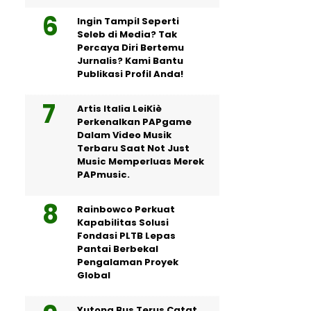
Ingin Tampil Seperti
Seleb di Media? Tak
Percaya Diri Bertemu
Jurnalis? Kami Bantu
Publikasi Profil Anda!
Artis Italia LeiKiè
Perkenalkan PAPgame
Dalam Video Musik
Terbaru Saat Not Just
Music Memperluas Merek
PAPmusic.
Rainbowco Perkuat
Kapabilitas Solusi
Fondasi PLTB Lepas
Pantai Berbekal
Pengalaman Proyek
Global
Yutong Bus Terus Catat