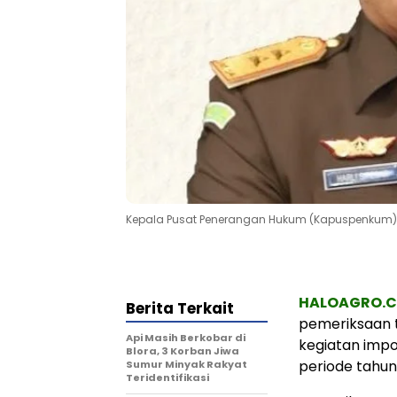
Kepala Pusat Penerangan Hukum (Kapuspenkum) Ke
HALOAGRO.
Berita Terkait
pemeriksaan t
Api Masih Berkobar di
kegiatan impo
Blora, 3 Korban Jiwa
periode tahun
Sumur Minyak Rakyat
Teridentifikasi