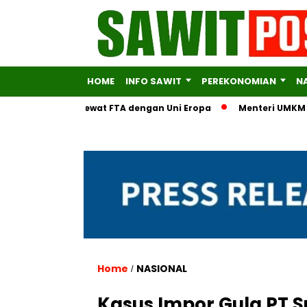
HOME
INFO SAWIT
PEREKONOMIAN
N
ra Ekonomi Lewat FTA dengan Uni Eropa
Menteri UMKM Serahka
Home
NASIONAL
/
Kasus Impor Gula PT 