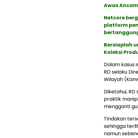
Awas Ancama
Netcore ber
platform pe
bertanggung
Bersiaplah u
Koleksi Prod
Dalam kasus i
RD selaku Dir
Wilayah (Kanwi
Diketahui, RD 
praktik manip
mengganti gula
Tindakan ter
sehingga terl
namun sebenar