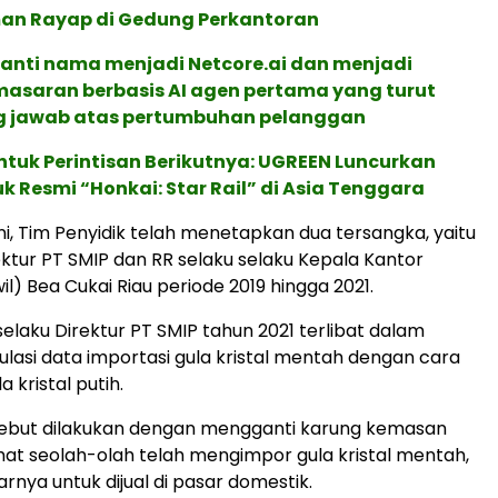
n Rayap di Gedung Perkantoran
ganti nama menjadi Netcore.ai dan menjadi
masaran berbasis AI agen pertama yang turut
 jawab atas pertumbuhan pelanggan
ntuk Perintisan Berikutnya: UGREEN Luncurkan
uk Resmi “Honkai: Star Rail” di Asia Tenggara
ni, Tim Penyidik telah menetapkan dua tersangka, yaitu
ektur PT SMIP dan RR selaku selaku Kepala Kantor
l) Bea Cukai Riau periode 2019 hingga 2021.
selaku Direktur PT SMIP tahun 2021 terlibat dalam
ulasi data importasi gula kristal mentah dengan cara
 kristal putih.
sebut dilakukan dengan mengganti karung kemasan
ihat seolah-olah telah mengimpor gula kristal mentah,
nya untuk dijual di pasar domestik.