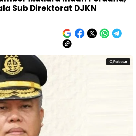
la Sub Direktorat DJKN
Perbesar
Perbesar