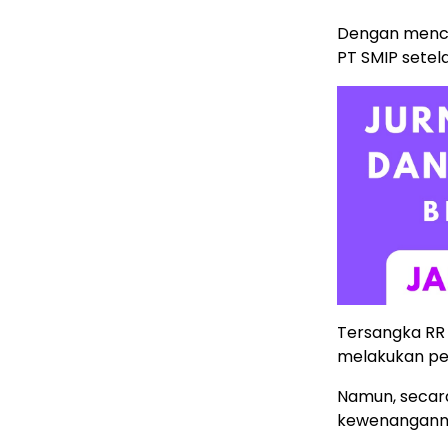
Dengan menca
PT SMIP setel
Tersangka RR 
melakukan pe
Namun, secara
kewenanganny