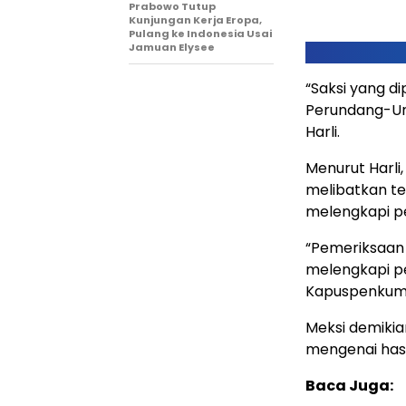
Prabowo Tutup
Kunjungan Kerja Eropa,
Pulang ke Indonesia Usai
Jamuan Elysee
“Saksi yang di
Perundang-Un
Harli.
Menurut Harli
melibatkan t
melengkapi p
“Pemeriksaan
melengkapi p
Kapuspenkum K
Meksi demikia
mengenai hasi
Baca Juga: