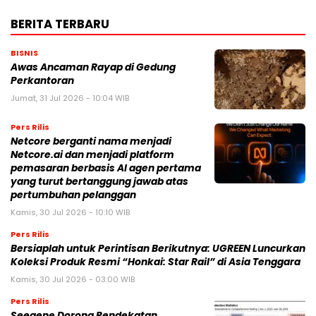
BERITA TERBARU
BISNIS
Awas Ancaman Rayap di Gedung
Perkantoran
Jumat, 31 Jul 2026 - 10:04 WIB
Pers Rilis
Netcore berganti nama menjadi
Netcore.ai dan menjadi platform
pemasaran berbasis AI agen pertama
yang turut bertanggung jawab atas
pertumbuhan pelanggan
Kamis, 30 Jul 2026 - 10:10 WIB
Pers Rilis
Bersiaplah untuk Perintisan Berikutnya: UGREEN Luncurkan
Koleksi Produk Resmi “Honkai: Star Rail” di Asia Tenggara
Kamis, 30 Jul 2026 - 03:00 WIB
Pers Rilis
Seegene Dorong Pendekatan