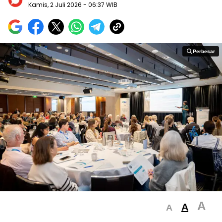
Kamis, 2 Juli 2026
- 06:37 WIB
Perbesar
Perbesar
A
A
A