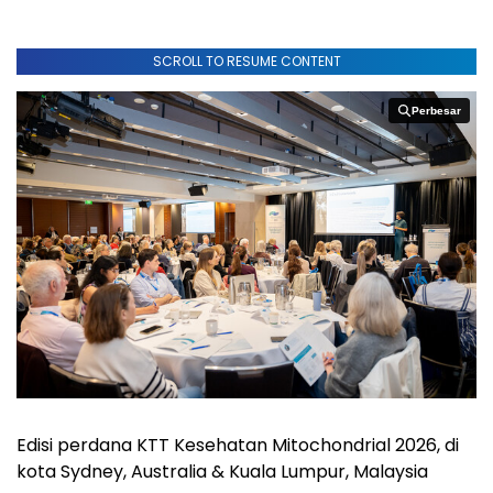
SCROLL TO RESUME CONTENT
Perbesar
Perbesar
Edisi perdana KTT Kesehatan Mitochondrial 2026, di
kota Sydney, Australia & Kuala Lumpur, Malaysia