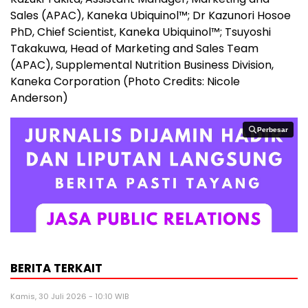
Sales (APAC), Kaneka Ubiquinol™; Dr Kazunori Hosoe
PhD, Chief Scientist, Kaneka Ubiquinol™; Tsuyoshi
Takakuwa, Head of Marketing and Sales Team
(APAC), Supplemental Nutrition Business Division,
Kaneka Corporation (Photo Credits: Nicole
Anderson)
Perbesar
Perbesar
BERITA TERKAIT
Kamis, 30 Juli 2026 - 10:10 WIB