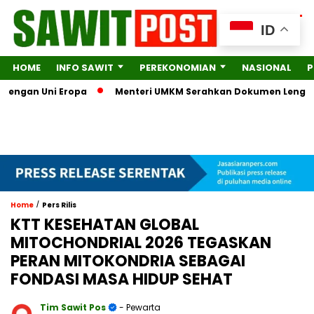
ID
HOME
INFO SAWIT
PEREKONOMIAN
NASIONAL
P
n Uni Eropa
Menteri UMKM Serahkan Dokumen Lengkap ke KPK 
/
Home
Pers Rilis
KTT KESEHATAN GLOBAL
MITOCHONDRIAL 2026 TEGASKAN
PERAN MITOKONDRIA SEBAGAI
FONDASI MASA HIDUP SEHAT
Tim Sawit Pos
- Pewarta