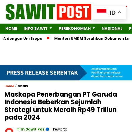
ID
HOME
INFO SAWIT
PEREKONOMIAN
NASIONAL
P
dengan Uni Eropa
Menteri UMKM Serahkan Dokumen Lengkap ke
/
Home
BISNIS
Maskapa Penerbangan PT Garuda
Indonesia Beberkan Sejumlah
Strategi untuk Meraih Rp49 Triliun
pada 2024
Tim Sawit Pos
- Pewarta