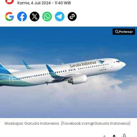
Kamis, 4 Juli 2024
- 11:40 WIB
Perbesar
Perbesar
Maskapai Garuda Indonesia. (Facebook.com@Garuda Indonesia)
A
A