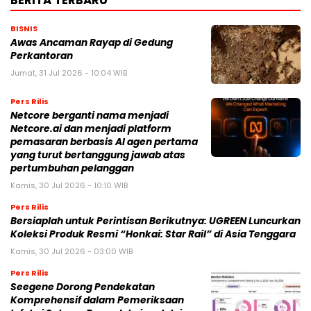
BERITA TERBARU
BISNIS
Awas Ancaman Rayap di Gedung
Perkantoran
Jumat, 31 Jul 2026 - 10:04 WIB
Pers Rilis
Netcore berganti nama menjadi
Netcore.ai dan menjadi platform
pemasaran berbasis AI agen pertama
yang turut bertanggung jawab atas
pertumbuhan pelanggan
Kamis, 30 Jul 2026 - 10:10 WIB
Pers Rilis
Bersiaplah untuk Perintisan Berikutnya: UGREEN Luncurkan
Koleksi Produk Resmi “Honkai: Star Rail” di Asia Tenggara
Kamis, 30 Jul 2026 - 03:00 WIB
Pers Rilis
Seegene Dorong Pendekatan
Komprehensif dalam Pemeriksaan