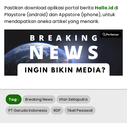
Pastikan download aplikasi portal berita
Hallo.id
di
Playstore (android) dan Appstore (iphone), untuk
mendapatkan aneka artikel yang menarik.
Perbesar
Perbesar
Tag :
Breaking News
Irfan Setiaputra
PT Garuda Indonesia
RDP
Tiket Pesawat