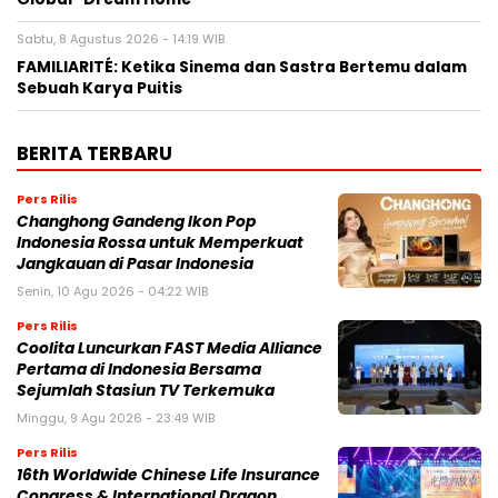
Sabtu, 8 Agustus 2026 - 14:19 WIB
FAMILIARITÉ: Ketika Sinema dan Sastra Bertemu dalam
Sebuah Karya Puitis
BERITA TERBARU
Pers Rilis
Changhong Gandeng Ikon Pop
Indonesia Rossa untuk Memperkuat
Jangkauan di Pasar Indonesia
Senin, 10 Agu 2026 - 04:22 WIB
Pers Rilis
Coolita Luncurkan FAST Media Alliance
Pertama di Indonesia Bersama
Sejumlah Stasiun TV Terkemuka
Minggu, 9 Agu 2026 - 23:49 WIB
Pers Rilis
16th Worldwide Chinese Life Insurance
Congress & International Dragon