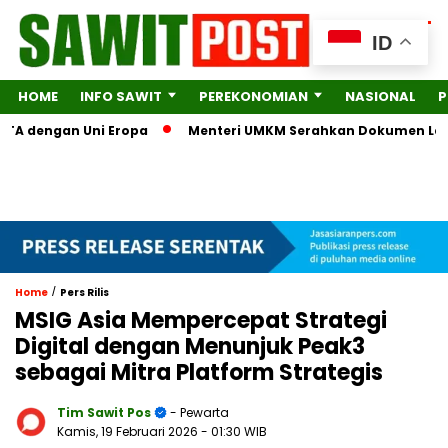
ID
HOME
INFO SAWIT
PEREKONOMIAN
NASIONAL
P
dengan Uni Eropa
Menteri UMKM Serahkan Dokumen Lengkap ke
/
Home
Pers Rilis
MSIG Asia Mempercepat Strategi
Digital dengan Menunjuk Peak3
sebagai Mitra Platform Strategis
Tim Sawit Pos
- Pewarta
Kamis, 19 Februari 2026
- 01:30 WIB