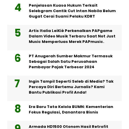
Penjelasan Kuasa Hukum Terkait
Selebgram Cantik Cut Intan Nabila Belum
Gugat Cerai Suami Pelaku KDRT
Artis Italia LeiKiè Perkenalkan PAPgame
Dalam Video Musik Terbaru Saat Not Just
Music Memperluas Merek PAPmusic.
PT Anugerah Sumber Makmur Termasuk
Sebagai Salah Satu Perusahaan
Pembayar Pajak Terbesar 2024
Ingin Tampil Seperti Seleb di Media? Tak
Percaya Diri Bertemu Jurnalis? Kami
Bantu Publikasi Profil Anda!
Era Baru Tata Kelola BUMN: Kementerian
Fokus Regulasi, Danantara Bisnis
Armada HD1500 Otonom Hasil Retrofit