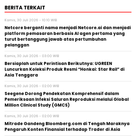
BERITA TERKAIT
Kamis, 30 Juli 2026 - 10:10 WIB
Netcore berganti nama menjadi Netcore.ai dan menjadi
platform pemasaran berbasis AI agen pertama yang
turut bertanggung jawab atas pertumbuhan
pelanggan
Kamis, 30 Juli 2026 - 03:00 WIB
Bersiaplah untuk Perintisan Berikutnya: UGREEN
Luncurkan Koleksi Produk Resmi “Honkai: Star Rail” di
Asia Tenggara
Kamis, 30 Juli 2026 - 02:00 WIB
Seegene Dorong Pendekatan Komprehensif dalam
Pemeriksaan Infeksi Saluran Reproduksi melalui Global
Million Clinical Study (GMCS)
Kamis, 30 Juli 2026 - 02:00 WIB
Mitrade Gandeng Bloomberg.com di Tengah Maraknya
Pengaruh Konten Finansial terhadap Trader di Asia