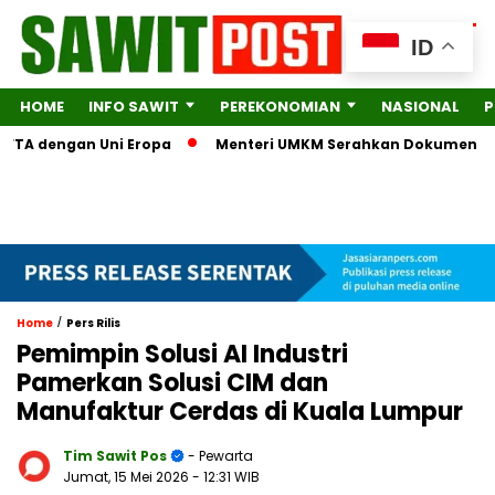
ID
HOME
INFO SAWIT
PEREKONOMIAN
NASIONAL
P
A dengan Uni Eropa
Menteri UMKM Serahkan Dokumen Lengkap 
/
Home
Pers Rilis
Pemimpin Solusi AI Industri
Pamerkan Solusi CIM dan
Manufaktur Cerdas di Kuala Lumpur
Tim Sawit Pos
- Pewarta
Jumat, 15 Mei 2026
- 12:31 WIB