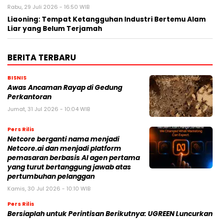
Rabu, 29 Juli 2026 - 16:50 WIB
Liaoning: Tempat Ketangguhan Industri Bertemu Alam
Liar yang Belum Terjamah
BERITA TERBARU
BISNIS
Awas Ancaman Rayap di Gedung
Perkantoran
Jumat, 31 Jul 2026 - 10:04 WIB
Pers Rilis
Netcore berganti nama menjadi
Netcore.ai dan menjadi platform
pemasaran berbasis AI agen pertama
yang turut bertanggung jawab atas
pertumbuhan pelanggan
Kamis, 30 Jul 2026 - 10:10 WIB
Pers Rilis
Bersiaplah untuk Perintisan Berikutnya: UGREEN Luncurkan