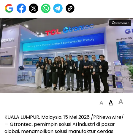
Perbesar
Perbesar
A
A
A
KUALA LUMPUR, Malaysia, 15 Mei 2026 /PRNewswire/
— Gtrontec, pemimpin solusi AI industri di pasar
global, menampilkan solusi manufaktur cerdas