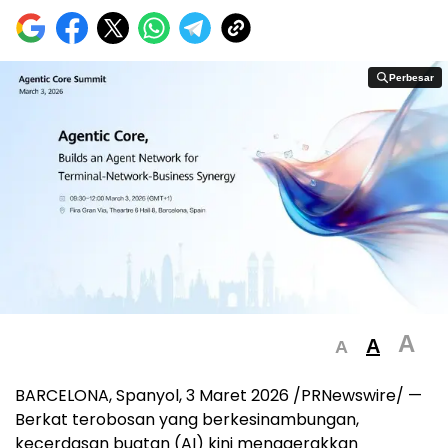
Perbesar
Perbesar
A
A
A
BARCELONA, Spanyol
,
3 Maret 2026
/PRNewswire/ —
Berkat terobosan yang berkesinambungan,
kecerdasan buatan (AI) kini menggerakkan