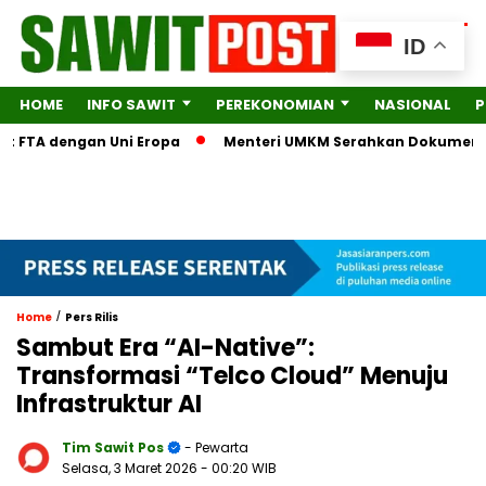
ID
HOME
INFO SAWIT
PEREKONOMIAN
NASIONAL
P
 FTA dengan Uni Eropa
Menteri UMKM Serahkan Dokumen Lengka
/
Home
Pers Rilis
Sambut Era “AI-Native”:
Transformasi “Telco Cloud” Menuju
Infrastruktur AI
Tim Sawit Pos
- Pewarta
Selasa, 3 Maret 2026
- 00:20 WIB