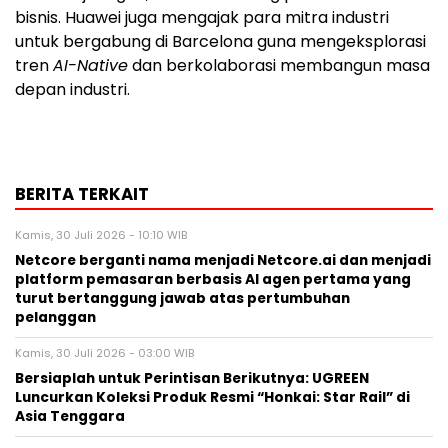
bisnis. Huawei juga mengajak para mitra industri
untuk bergabung di Barcelona guna mengeksplorasi
tren
AI-Native
dan berkolaborasi membangun masa
depan industri.
BERITA TERKAIT
Kamis, 30 Juli 2026 - 10:10 WIB
Netcore berganti nama menjadi Netcore.ai dan menjadi
platform pemasaran berbasis AI agen pertama yang
turut bertanggung jawab atas pertumbuhan
pelanggan
Kamis, 30 Juli 2026 - 03:00 WIB
Bersiaplah untuk Perintisan Berikutnya: UGREEN
Luncurkan Koleksi Produk Resmi “Honkai: Star Rail” di
Asia Tenggara