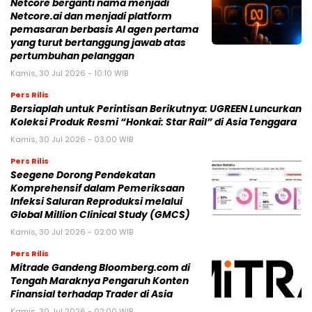
Netcore berganti nama menjadi
Netcore.ai dan menjadi platform
pemasaran berbasis AI agen pertama
yang turut bertanggung jawab atas
pertumbuhan pelanggan
Kamis, 30 Jul 2026 - 10:10 WIB
Pers Rilis
Bersiaplah untuk Perintisan Berikutnya: UGREEN Luncurkan
Koleksi Produk Resmi “Honkai: Star Rail” di Asia Tenggara
Kamis, 30 Jul 2026 - 03:00 WIB
Pers Rilis
Seegene Dorong Pendekatan
Komprehensif dalam Pemeriksaan
Infeksi Saluran Reproduksi melalui
Global Million Clinical Study (GMCS)
Kamis, 30 Jul 2026 - 02:00 WIB
Pers Rilis
Mitrade Gandeng Bloomberg.com di
Tengah Maraknya Pengaruh Konten
Finansial terhadap Trader di Asia
Kamis, 30 Jul 2026 - 02:00 WIB