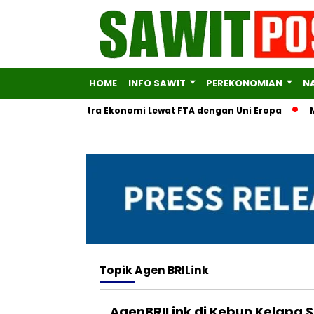
HOME
INFO SAWIT
PEREKONOMIAN
N
Diversifikasi Mitra Ekonomi Lewat FTA dengan Uni Eropa
Ment
Topik
Agen BRILink
AgenBRILink di Kebun Kelapa 