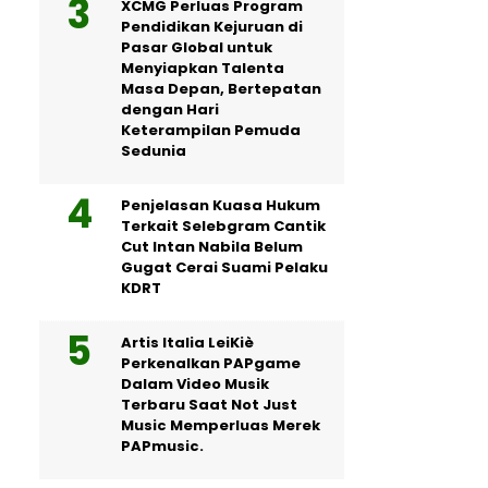
XCMG Perluas Program
Pendidikan Kejuruan di
Pasar Global untuk
Menyiapkan Talenta
Masa Depan, Bertepatan
dengan Hari
Keterampilan Pemuda
Sedunia
Penjelasan Kuasa Hukum
Terkait Selebgram Cantik
Cut Intan Nabila Belum
Gugat Cerai Suami Pelaku
KDRT
Artis Italia LeiKiè
Perkenalkan PAPgame
Dalam Video Musik
Terbaru Saat Not Just
Music Memperluas Merek
PAPmusic.