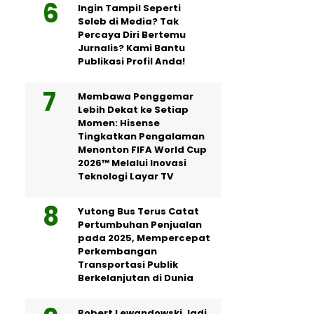
Ingin Tampil Seperti
Seleb di Media? Tak
Percaya Diri Bertemu
Jurnalis? Kami Bantu
Publikasi Profil Anda!
Membawa Penggemar
Lebih Dekat ke Setiap
Momen: Hisense
Tingkatkan Pengalaman
Menonton FIFA World Cup
2026™ Melalui Inovasi
Teknologi Layar TV
Yutong Bus Terus Catat
Pertumbuhan Penjualan
pada 2025, Mempercepat
Perkembangan
Transportasi Publik
Berkelanjutan di Dunia
Robert Lewandowski Jadi