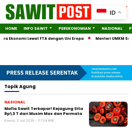
ID
HOME
INFO SAWIT
PEREKONOMIAN
NASIONAL
P
Mitra Ekonomi Lewat FTA dengan Uni Eropa
Menteri UMKM Serah
Topik
Agung
NASIONAL
Mafia Sawit Terkapar! Kejagung Sita
Rp1,3 T dari Musim Mas dan Permata
Kamis, 3 Juli 2025 - 07:24 WIB