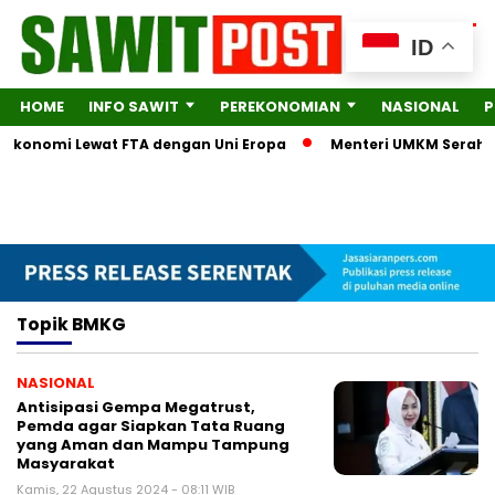
ID
HOME
INFO SAWIT
PEREKONOMIAN
NASIONAL
P
a Ekonomi Lewat FTA dengan Uni Eropa
Menteri UMKM Serahkan
Topik
BMKG
NASIONAL
Antisipasi Gempa Megatrust,
Pemda agar Siapkan Tata Ruang
yang Aman dan Mampu Tampung
Masyarakat
Kamis, 22 Agustus 2024 - 08:11 WIB