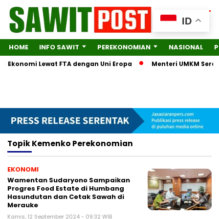
ID
HOME
INFO SAWIT
PEREKONOMIAN
NASIONAL
P
tra Ekonomi Lewat FTA dengan Uni Eropa
Menteri UMKM Serahk
Topik
Kemenko Perekonomian
EKONOMI
Wamentan Sudaryono Sampaikan
Progres Food Estate di Humbang
Hasundutan dan Cetak Sawah di
Merauke
Kamis, 12 September 2024 - 09:32 WIB