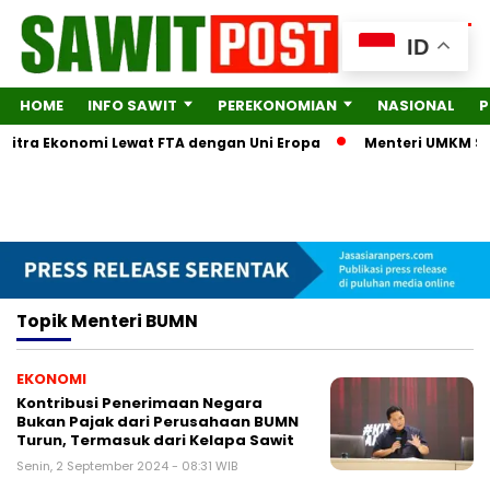
ID
HOME
INFO SAWIT
PEREKONOMIAN
NASIONAL
P
 Mitra Ekonomi Lewat FTA dengan Uni Eropa
Menteri UMKM Sera
Topik
Menteri BUMN
EKONOMI
Kontribusi Penerimaan Negara
Bukan Pajak dari Perusahaan BUMN
Turun, Termasuk dari Kelapa Sawit
Senin, 2 September 2024 - 08:31 WIB