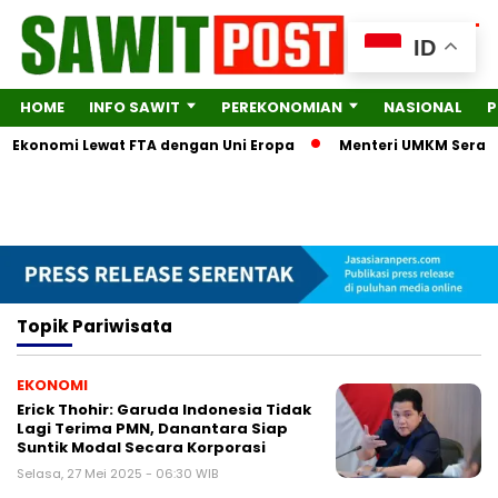
ID
HOME
INFO SAWIT
PEREKONOMIAN
NASIONAL
P
ra Ekonomi Lewat FTA dengan Uni Eropa
Menteri UMKM Serahka
Topik
Pariwisata
EKONOMI
Erick Thohir: Garuda Indonesia Tidak
Lagi Terima PMN, Danantara Siap
Suntik Modal Secara Korporasi
Selasa, 27 Mei 2025 - 06:30 WIB