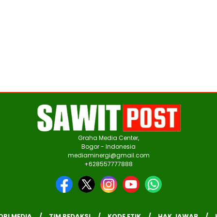
Graha Media Center,
Bogor - Indonesia
mediaminergi@gmail.com
+628557777888
ORI MEDIA
TIM REDAKSI
KODE ETIK
HAK JAWAB