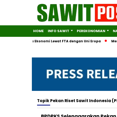
HOME
INFO SAWIT
PEREKONOMIAN
N
versifikasi Mitra Ekonomi Lewat FTA dengan Uni Eropa
Menter
Topik
Pekan Riset Sawit Indonesia (P
BPDPKS Selenggarakan Pekan R