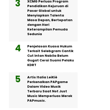
XCMG Perluas Program
Pendidikan Kejuruan di
Pasar Global untuk
Menyiapkan Talenta
Masa Depan, Bertepatan
dengan Hari
Keterampilan Pemuda
Sedunia
Penjelasan Kuasa Hukum
Terkait Selebgram Cantik
Cut Intan Nabila Belum
Gugat Cerai Suami Pelaku
KDRT
Artis Italia LeiKiè
Perkenalkan PAPgame
Dalam Video Musik
Terbaru Saat Not Just
Music Memperluas Merek
PAPmusic.