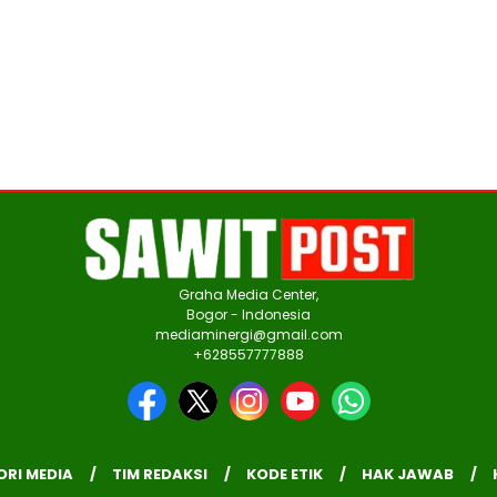
Graha Media Center,
Bogor - Indonesia
mediaminergi@gmail.com
+628557777888
ORI MEDIA
TIM REDAKSI
KODE ETIK
HAK JAWAB