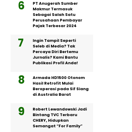
PT Anugerah Sumber
Makmur Termasuk
Sebagai Salah Satu
Perusahaan Pembayar
Pajak Terbesar 2024
Ingin Tampil Seperti
Seleb di Media? Tak
Percaya Diri Bertemu
Jurnalis? Kami Bantu
Publikasi Profil Anda!
Armada HD1500 Otonom
Hasil Retrofit Mulai
Beroperasi pada Sif Siang
di Australia Barat
Robert Lewandowski Jadi
Bintang TVC Terbaru
CHERY, Hidupkan
Semangat “For Family”