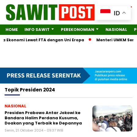
ID
HOME
INFO SAWIT
PEREKONOMIAN
NASIONAL
P
itra Ekonomi Lewat FTA dengan Uni Eropa
Menteri UMKM Serahk
Topik
Presiden 2024
NASIONAL
Presiden Prabowo Antar Jokowi ke
Bandara Halim Perdana Kusuma,
Doakan yang Terbaik ke Depannya
Senin, 21 Oktober 2024 - 09:37 WIB