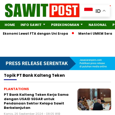
ID
HOME
INFO SAWIT
PEREKONOMIAN
NASIONAL
P
ra Ekonomi Lewat FTA dengan Uni Eropa
Menteri UMKM Serahka
Topik
PT Bank Kalteng Teken
PLANTATIONS
PT Bank Kalteng Teken Kerja Sama
dengan USAID SEGAR untuk
Pendanaan Sektor Kelapa Sawit
Berkelanjutan
Kamis, 26 September 2024 - 08:05 WIB