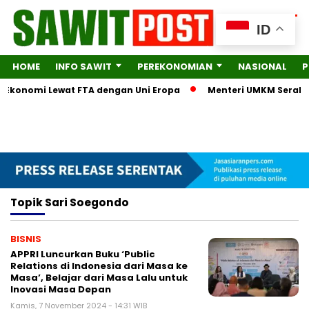
ID
HOME
INFO SAWIT
PEREKONOMIAN
NASIONAL
P
a Ekonomi Lewat FTA dengan Uni Eropa
Menteri UMKM Serahkan
Topik
Sari Soegondo
BISNIS
APPRI Luncurkan Buku ‘Public
Relations di Indonesia dari Masa ke
Masa’, Belajar dari Masa Lalu untuk
Inovasi Masa Depan
Kamis, 7 November 2024 - 14:31 WIB