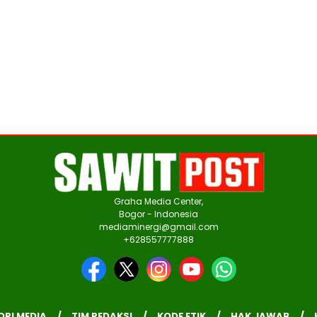
Graha Media Center,
Bogor - Indonesia
mediaminergi@gmail.com
+628557777888
ORI MEDIA
TIM REDAKSI
KODE ETIK
HAK JAWAB