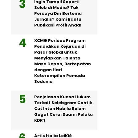
Ingin Tampil Seperti
Seleb di Media? Tak
Percaya Diri Bertemu
Jurnalis? Kami Bantu
Publikasi Profil Anda!
XCMG Perluas Program
Pendidikan Kejuruan di
Pasar Global untuk
Menyiapkan Talenta
Masa Depan, Bertepatan
dengan Hari
Keterampilan Pemuda
Sedunia
Penjelasan Kuasa Hukum
Terkait Selebgram Cantik
Cut Intan Nabila Belum
Gugat Cerai Suami Pelaku
KDRT
Artis Italia LeiKiè