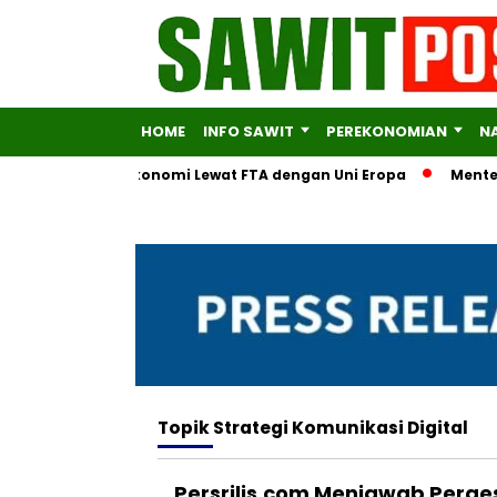
HOME
INFO SAWIT
PEREKONOMIAN
N
sifikasi Mitra Ekonomi Lewat FTA dengan Uni Eropa
Menteri U
Topik
Strategi Komunikasi Digital
Persrilis.com Menjawab Perg