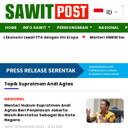
ID
HOME
INFO SAWIT
PEREKONOMIAN
NASIONAL
P
tra Ekonomi Lewat FTA dengan Uni Eropa
Menteri UMKM Serahk
Topik
Supratman Andi Agtas
NASIONAL
Menteri Hukum Supratman Andi
Agtas Beri Penjelasan Jakarta
Masih Berstatus Sebagai Ibu Kota
Negara
Senin, 18 November 2024 - 15:22 WIB