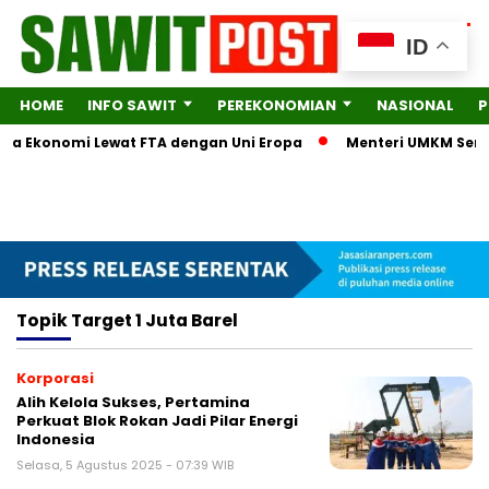
ID
HOME
INFO SAWIT
PEREKONOMIAN
NASIONAL
P
itra Ekonomi Lewat FTA dengan Uni Eropa
Menteri UMKM Serah
Topik
Target 1 Juta Barel
Korporasi
Alih Kelola Sukses, Pertamina
Perkuat Blok Rokan Jadi Pilar Energi
Indonesia
Selasa, 5 Agustus 2025 - 07:39 WIB