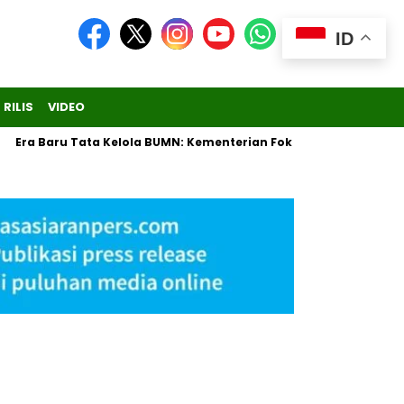
ID
 RILIS
VIDEO
ra Baru Tata Kelola BUMN: Kementerian Fokus Regulasi, Danantara