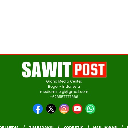
Graha Media Center,
Bogor - Indonesia
mediaminergi@gmail.com
+628557777888
ORI MEDIA
TIM REDAKSI
KODE ETIK
HAK JAWAB