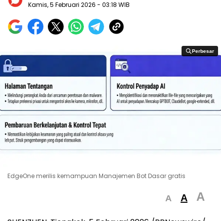
Kamis, 5 Februari 2026
- 03:18 WIB
Perbesar
Perbesar
EdgeOne merilis kemampuan Manajemen Bot Dasar gratis
A
A
A