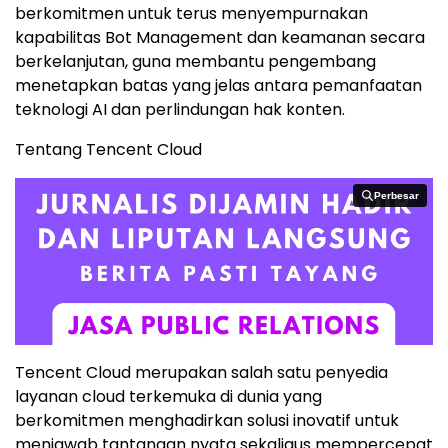
berkomitmen untuk terus menyempurnakan
kapabilitas Bot Management dan keamanan secara
berkelanjutan, guna membantu pengembang
menetapkan batas yang jelas antara pemanfaatan
teknologi AI dan perlindungan hak konten.
Tentang Tencent Cloud
Perbesar
Perbesar
Tencent Cloud merupakan salah satu penyedia
layanan cloud terkemuka di dunia yang
berkomitmen menghadirkan solusi inovatif untuk
menjawab tantangan nyata sekaligus mempercepat