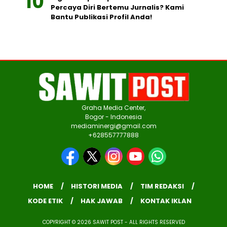
Percaya Diri Bertemu Jurnalis? Kami
Bantu Publikasi Profil Anda!
Graha Media Center,
Bogor - Indonesia
mediaminergi@gmail.com
+628557777888
HOME
HISTORI MEDIA
TIM REDAKSI
KODE ETIK
HAK JAWAB
KONTAK IKLAN
COPYRIGHT © 2026 SAWIT POST - ALL RIGHTS RESERVED