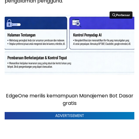
pengalaman pengguna.
Perbesar
Perbesar
EdgeOne merilis kemampuan Manajemen Bot Dasar
gratis
ADVERTISEMENT