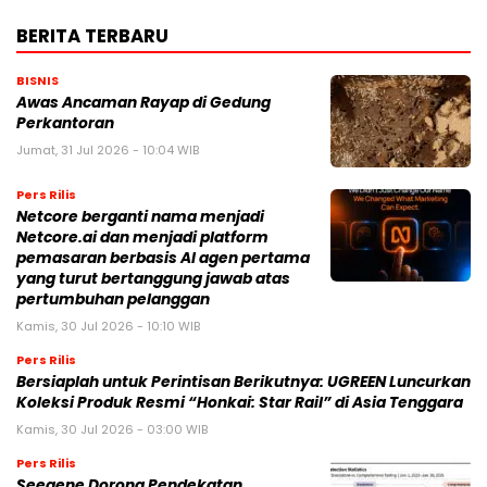
BERITA TERBARU
BISNIS
Awas Ancaman Rayap di Gedung
Perkantoran
Jumat, 31 Jul 2026 - 10:04 WIB
Pers Rilis
Netcore berganti nama menjadi
Netcore.ai dan menjadi platform
pemasaran berbasis AI agen pertama
yang turut bertanggung jawab atas
pertumbuhan pelanggan
Kamis, 30 Jul 2026 - 10:10 WIB
Pers Rilis
Bersiaplah untuk Perintisan Berikutnya: UGREEN Luncurkan
Koleksi Produk Resmi “Honkai: Star Rail” di Asia Tenggara
Kamis, 30 Jul 2026 - 03:00 WIB
Pers Rilis
Seegene Dorong Pendekatan