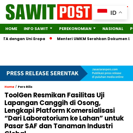
ID
HOME
INFO SAWIT
PEREKONOMIAN
NASIONAL
P
TA dengan Uni Eropa
Menteri UMKM Serahkan Dokumen Lengkap 
/
Home
Pers Rilis
ToolGen Resmikan Fasilitas Uji
Lapangan Canggih di Osong,
Lengkapi Platform Komersialisasi
“Dari Laboratorium ke Lahan” untuk
Pasar SAF dan Tanaman Industri