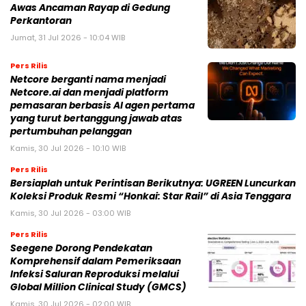
Awas Ancaman Rayap di Gedung
Perkantoran
Jumat, 31 Jul 2026 - 10:04 WIB
Pers Rilis
Netcore berganti nama menjadi
Netcore.ai dan menjadi platform
pemasaran berbasis AI agen pertama
yang turut bertanggung jawab atas
pertumbuhan pelanggan
Kamis, 30 Jul 2026 - 10:10 WIB
Pers Rilis
Bersiaplah untuk Perintisan Berikutnya: UGREEN Luncurkan
Koleksi Produk Resmi “Honkai: Star Rail” di Asia Tenggara
Kamis, 30 Jul 2026 - 03:00 WIB
Pers Rilis
Seegene Dorong Pendekatan
Komprehensif dalam Pemeriksaan
Infeksi Saluran Reproduksi melalui
Global Million Clinical Study (GMCS)
Kamis, 30 Jul 2026 - 02:00 WIB