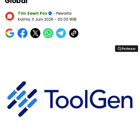
Global
Tim Sawit Pos
- Pewarta
Kamis, 11 Juni 2026
- 00:00 WIB
Perbesar
Perbesar