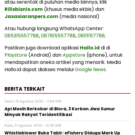
atau serentak di puluhan media lainnya, klik
Rilisbisnis.com
(khusus media ekbis) dan
Jasasiaranpers.com
(media nasional)
Atau hubungi langsung WhatsApp Center:
085315557788
,
087815557788
,
08111157788
.
Pastikan juga download aplikasi
Hallo.id
di di
Playstore
(Android) dan
Appstore
(iphone), untuk
mendapatkan aneka artikel yang menarik. Media
Hallo.id dapat diakses melalui
Google News
.
BERITA TERKAIT
Senin, 18 Agustus 2025 - 11:58 WIB
Api Masih Berkobar di Blora, 3 Korban Jiwa Sumur
Minyak Rakyat Teridentifikasi
Rabu, 6 Agustus 2025 - 10:38 WIB
Whistleblower Buka Tabir: eFishery Diduga Mark Up