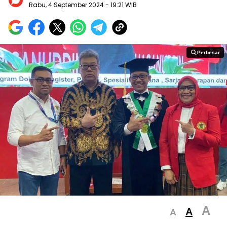
Rabu, 4 September 2024
- 19:21 WIB
Perbesar
Perbesar
A
A
A