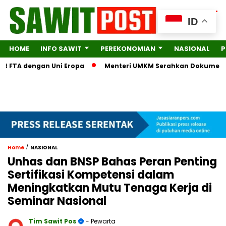
ID
HOME
INFO SAWIT
PEREKONOMIAN
NASIONAL
P
FTA dengan Uni Eropa
Menteri UMKM Serahkan Dokumen Lengka
/
Home
NASIONAL
Unhas dan BNSP Bahas Peran Penting
Sertifikasi Kompetensi dalam
Meningkatkan Mutu Tenaga Kerja di
Seminar Nasional
Tim Sawit Pos
- Pewarta