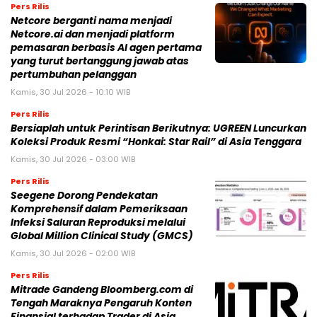
Pers Rilis
Netcore berganti nama menjadi
Netcore.ai dan menjadi platform
pemasaran berbasis AI agen pertama
yang turut bertanggung jawab atas
pertumbuhan pelanggan
Kamis, 30 Jul 2026 - 10:10 WIB
Pers Rilis
Bersiaplah untuk Perintisan Berikutnya: UGREEN Luncurkan
Koleksi Produk Resmi “Honkai: Star Rail” di Asia Tenggara
Kamis, 30 Jul 2026 - 03:00 WIB
Pers Rilis
Seegene Dorong Pendekatan
Komprehensif dalam Pemeriksaan
Infeksi Saluran Reproduksi melalui
Global Million Clinical Study (GMCS)
Kamis, 30 Jul 2026 - 02:00 WIB
Pers Rilis
Mitrade Gandeng Bloomberg.com di
Tengah Maraknya Pengaruh Konten
Finansial terhadap Trader di Asia