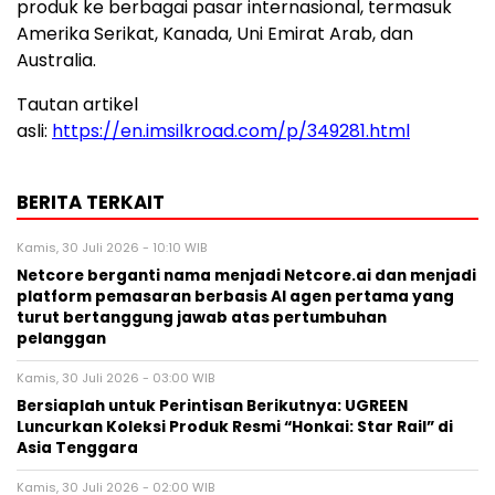
produk ke berbagai pasar internasional, termasuk
Amerika Serikat, Kanada, Uni Emirat Arab, dan
Australia.
Tautan artikel
asli:
https://en.imsilkroad.com/p/349281.html
BERITA TERKAIT
Kamis, 30 Juli 2026 - 10:10 WIB
Netcore berganti nama menjadi Netcore.ai dan menjadi
platform pemasaran berbasis AI agen pertama yang
turut bertanggung jawab atas pertumbuhan
pelanggan
Kamis, 30 Juli 2026 - 03:00 WIB
Bersiaplah untuk Perintisan Berikutnya: UGREEN
Luncurkan Koleksi Produk Resmi “Honkai: Star Rail” di
Asia Tenggara
Kamis, 30 Juli 2026 - 02:00 WIB