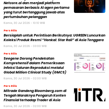
Netcore.ai dan menjadi platform
pemasaran berbasis AI agen pertama
yang turut bertanggung jawab atas
pertumbuhan pelanggan
Kamis, 30 Jul 2026 - 10:10 WIB
Pers Rilis
Bersiaplah untuk Perintisan Berikutnya: UGREEN Luncurkan
Koleksi Produk Resmi “Honkai: Star Rail” di Asia Tenggara
Kamis, 30 Jul 2026 - 03:00 WIB
Pers Rilis
Seegene Dorong Pendekatan
Komprehensif dalam Pemeriksaan
Infeksi Saluran Reproduksi melalui
Global Million Clinical Study (GMCS)
Kamis, 30 Jul 2026 - 02:00 WIB
Pers Rilis
Mitrade Gandeng Bloomberg.com di
Tengah Maraknya Pengaruh Konten
Finansial terhadap Trader di Asia
Kamis, 30 Jul 2026 - 02:00 WIB