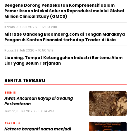
Seegene Dorong Pendekatan Komprehensif dalam
Pemeriksaan Infeksi Saluran Reproduksi melalui Global
Million Clinical Study (GMCS)
Kamis, 30 Juli 2026 - 02:00 WIB
Mitrade Gandeng Bloomberg.com di Tengah Maraknya
Pengaruh Konten Finansial terhadap Trader di Asia
Rabu, 29 Juli 2026 - 16:50 WIB
Liaoning: Tempat Ketangguhan Industri Bertemu Alam
Liar yang Belum Terjamah
BERITA TERBARU
BISNIS
Awas Ancaman Rayap di Gedung
Perkantoran
Jumat, 31 Jul 2026 - 10:04 WIB
Pers Rilis
Netcore berganti nama menjadi