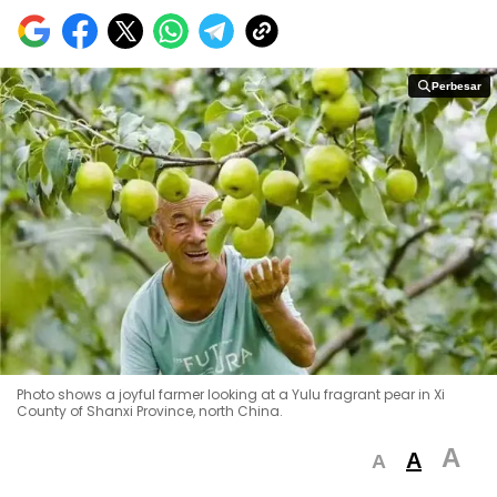
Perbesar
Perbesar
Photo shows a joyful farmer looking at a Yulu fragrant pear in Xi
County of Shanxi Province, north China.
A
A
A