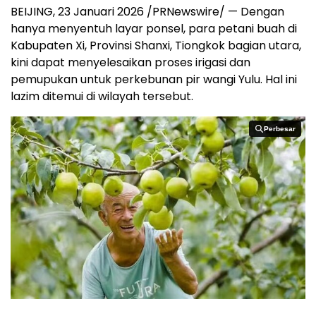
BEIJING
,
23 Januari 2026
/PRNewswire/ — Dengan
hanya menyentuh layar ponsel, para petani buah di
Kabupaten Xi, Provinsi Shanxi, Tiongkok bagian utara,
kini dapat menyelesaikan proses irigasi dan
pemupukan untuk perkebunan pir wangi Yulu. Hal ini
lazim ditemui di wilayah tersebut.
Perbesar
Perbesar