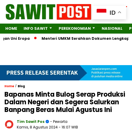
ID
HOME
INFO SAWIT
PEREKONOMIAN
NASIONAL
P
ni Eropa
Menteri UMKM Serahkan Dokumen Lengkap ke KPK so
/
Home
Blog
Bapanas Minta Bulog Serap Produksi
Dalam Negeri dan Segera Salurkan
Banpang Beras Mulai Agustus Ini
Tim Sawit Pos
- Pewarta
Kamis, 8 Agustus 2024
- 16:07 WIB