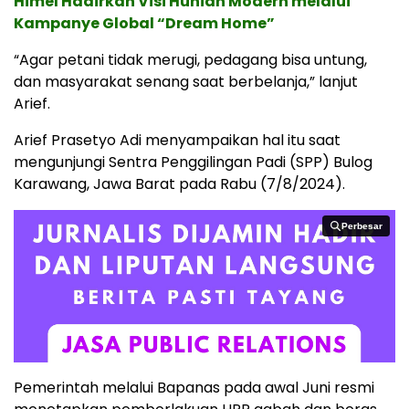
Himel Hadirkan Visi Hunian Modern melalui
Kampanye Global “Dream Home”
“Agar petani tidak merugi, pedagang bisa untung,
dan masyarakat senang saat berbelanja,” lanjut
Arief.
Arief Prasetyo Adi menyampaikan hal itu saat
mengunjungi Sentra Penggilingan Padi (SPP) Bulog
Karawang, Jawa Barat pada Rabu (7/8/2024).
Perbesar
Perbesar
Pemerintah melalui Bapanas pada awal Juni resmi