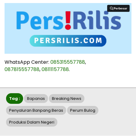
Perbesar
Perbesar
WhatsApp Center:
085315557788
,
087815557788
,
08111157788
.
Tag :
Bapanas
Breaking News
Penyaluran Banpang Beras
Perum Bulog
Produksi Dalam Negeri