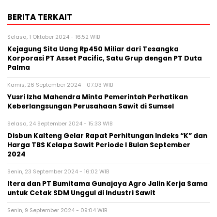
BERITA TERKAIT
Selasa, 1 Oktober 2024 - 16:52 WIB
Kejagung Sita Uang Rp450 Miliar dari Tesangka
Korporasi PT Asset Pacific, Satu Grup dengan PT Duta
Palma
Kamis, 26 September 2024 - 07:03 WIB
Yusri Izha Mahendra Minta Pemerintah Perhatikan
Keberlangsungan Perusahaan Sawit di Sumsel
Selasa, 24 September 2024 - 15:33 WIB
Disbun Kalteng Gelar Rapat Perhitungan Indeks “K” dan
Harga TBS Kelapa Sawit Periode I Bulan September
2024
Senin, 23 September 2024 - 16:02 WIB
Itera dan PT Bumitama Gunajaya Agro Jalin Kerja Sama
untuk Cetak SDM Unggul di Industri Sawit
Senin, 9 September 2024 - 09:04 WIB