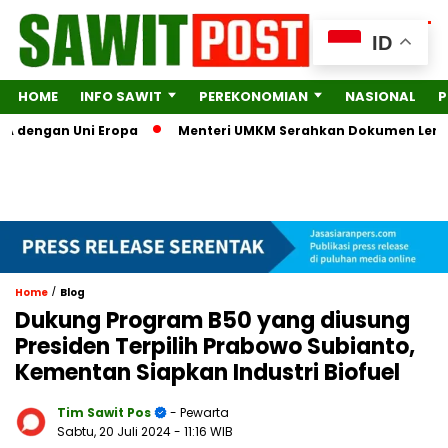
ID
HOME
INFO SAWIT
PEREKONOMIAN
NASIONAL
P
ngan Uni Eropa
Menteri UMKM Serahkan Dokumen Lengkap ke K
/
Home
Blog
Dukung Program B50 yang diusung
Presiden Terpilih Prabowo Subianto,
Kementan Siapkan Industri Biofuel
Tim Sawit Pos
- Pewarta
Sabtu, 20 Juli 2024
- 11:16 WIB