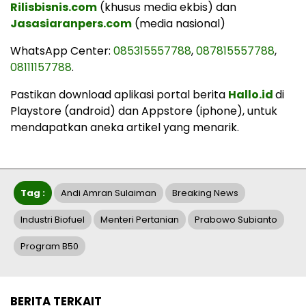
Rilisbisnis.com
(khusus media ekbis) dan
Jasasiaranpers.com
(media nasional)
WhatsApp Center:
085315557788
,
087815557788
,
08111157788
.
Pastikan download aplikasi portal berita
Hallo.id
di
Playstore (android) dan Appstore (iphone), untuk
mendapatkan aneka artikel yang menarik.
Tag :
Andi Amran Sulaiman
Breaking News
Industri Biofuel
Menteri Pertanian
Prabowo Subianto
Program B50
BERITA TERKAIT