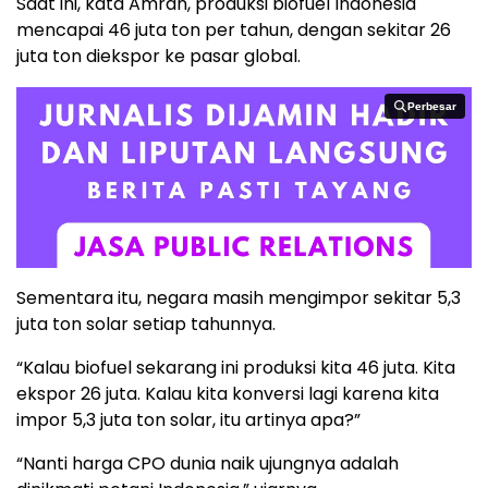
Saat ini, kata Amran, produksi biofuel Indonesia
mencapai 46 juta ton per tahun, dengan sekitar 26
juta ton diekspor ke pasar global.
Perbesar
Perbesar
Sementara itu, negara masih mengimpor sekitar 5,3
juta ton solar setiap tahunnya.
“Kalau biofuel sekarang ini produksi kita 46 juta. Kita
ekspor 26 juta. Kalau kita konversi lagi karena kita
impor 5,3 juta ton solar, itu artinya apa?”
“Nanti harga CPO dunia naik ujungnya adalah