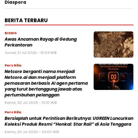
Diaspora
BERITA TERBARU
BISNIS
Awas Ancaman Rayap di Gedung
Perkantoran
Jumat, 31 Jul 2026 - 10:04 WIB
Pers Rilis
Netcore berganti nama menjadi
Netcore.ai dan menjadi platform
pemasaran berbasis AI agen pertama
yang turut bertanggung jawab atas
pertumbuhan pelanggan
Kamis, 30 Jul 2026 - 10:10 WIB
Pers Rilis
Bersiaplah untuk Perintisan Berikutnya: UGREEN Luncurkan
Koleksi Produk Resmi “Honkai: Star Rail” di Asia Tenggara
Kamis, 30 Jul 2026 - 03:00 WIB