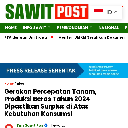
ID
HOME
INFO SAWIT
PEREKONOMIAN
NASIONAL
P
TA dengan Uni Eropa
Menteri UMKM Serahkan Dokumen Lengkap
/
Home
Blog
Gerakan Percepatan Tanam,
Produksi Beras Tahun 2024
Dipastikan Surplus di Atas
Kebutuhan Konsumsi
Tim Sawit Pos
- Pewarta