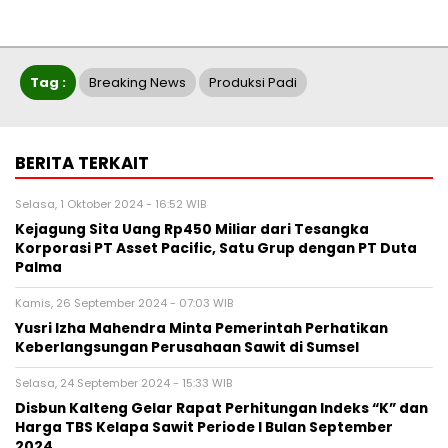
Tag :
Breaking News
Produksi Padi
BERITA TERKAIT
Selasa, 1 Oktober 2024 - 16:52 WIB
Kejagung Sita Uang Rp450 Miliar dari Tesangka
Korporasi PT Asset Pacific, Satu Grup dengan PT Duta
Palma
Kamis, 26 September 2024 - 07:03 WIB
Yusri Izha Mahendra Minta Pemerintah Perhatikan
Keberlangsungan Perusahaan Sawit di Sumsel
Selasa, 24 September 2024 - 15:33 WIB
Disbun Kalteng Gelar Rapat Perhitungan Indeks “K” dan
Harga TBS Kelapa Sawit Periode I Bulan September
2024