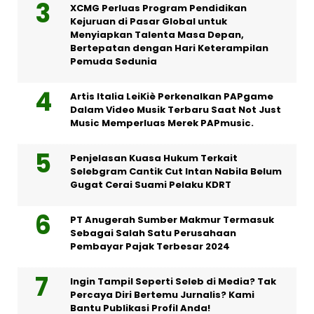
XCMG Perluas Program Pendidikan
Kejuruan di Pasar Global untuk
Menyiapkan Talenta Masa Depan,
Bertepatan dengan Hari Keterampilan
Pemuda Sedunia
Artis Italia LeiKiè Perkenalkan PAPgame
Dalam Video Musik Terbaru Saat Not Just
Music Memperluas Merek PAPmusic.
Penjelasan Kuasa Hukum Terkait
Selebgram Cantik Cut Intan Nabila Belum
Gugat Cerai Suami Pelaku KDRT
PT Anugerah Sumber Makmur Termasuk
Sebagai Salah Satu Perusahaan
Pembayar Pajak Terbesar 2024
Ingin Tampil Seperti Seleb di Media? Tak
Percaya Diri Bertemu Jurnalis? Kami
Bantu Publikasi Profil Anda!