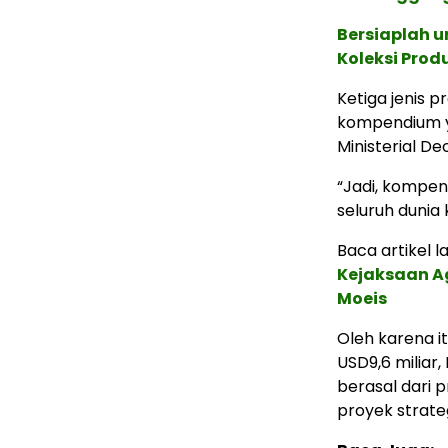
Bersiaplah u
Koleksi Prod
Ketiga jenis 
kompendium ya
Ministerial D
“Jadi, kompen
seluruh dunia
Baca artikel lai
Kejaksaan Ag
Moeis
Oleh karena i
USD9,6 miliar
berasal dari 
proyek strateg