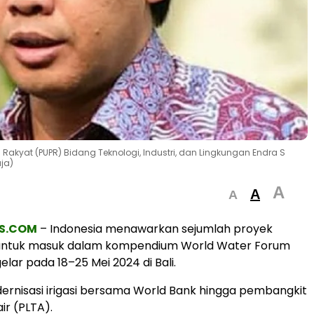
Rakyat (PUPR) Bidang Teknologi, Industri, dan Lingkungan Endra S
ja)
A
A
A
S.COM
– Indonesia menawarkan sejumlah proyek
 untuk masuk dalam kompendium World Water Forum
elar pada 18–25 Mei 2024 di Bali.
dernisasi irigasi bersama World Bank hingga pembangkit
air (PLTA).