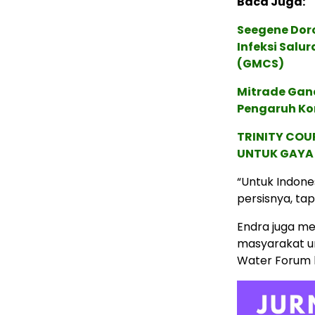
Baca Juga:
Seegene Dor
Infeksi Salur
(GMCS)
Mitrade Gan
Pengaruh Kon
TRINITY COU
UNTUK GAYA 
“Untuk Indone
persisnya, ta
Endra juga me
masyarakat u
Water Forum 