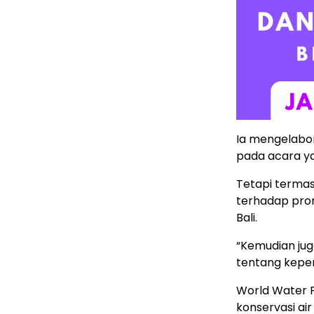
Ia mengelabor
pada acara ya
Tetapi terma
terhadap pro
Bali.
“Kemudian jug
tentang kepem
World Water 
konservasi air