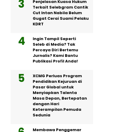
Penjelasan Kuasa Hukum
Terkait Selebgram Cantik
Cut Intan Nabila Belum
Gugat Cerai Suami Pelaku
KDRT
Ingin Tampil Seperti
Seleb di Media? Tak
Percaya Diri Bertemu
Jurnalis? Kami Bantu
Publikasi Profil Anda!
XCMG Perluas Program
Pendidikan Kejuruan di
Pasar Global untuk
Menyiapkan Talenta
Masa Depan, Bertepatan
dengan Hari
Keterampilan Pemuda
Sedunia
Membawa Penggemar