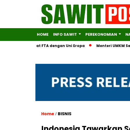
HOME
INFO SAWIT
PEREKONOMIAN
N
Ekonomi Lewat FTA dengan Uni Eropa
Menteri UMKM Serahkan D
Home
BISNIS
/
Indonesia Tawarkan S