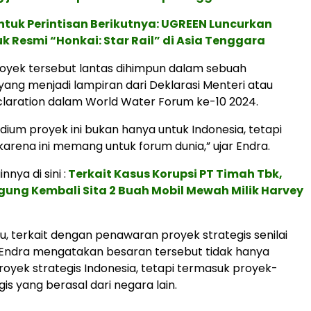
ntuk Perintisan Berikutnya: UGREEN Luncurkan
uk Resmi “Honkai: Star Rail” di Asia Tenggara
proyek tersebut lantas dihimpun dalam sebuah
ng menjadi lampiran dari Deklarasi Menteri atau
eclaration dalam World Water Forum ke-10 2024.
dium proyek ini bukan hanya untuk Indonesia, tetapi
 karena ini memang untuk forum dunia,” ujar Endra.
nnya di sini :
Terkait Kasus Korupsi PT Timah Tbk,
ung Kembali Sita 2 Buah Mobil Mewah Milik Harvey
tu, terkait dengan penawaran proyek strategis senilai
, Endra mengatakan besaran tersebut tidak hanya
proyek strategis Indonesia, tetapi termasuk proyek-
is yang berasal dari negara lain.