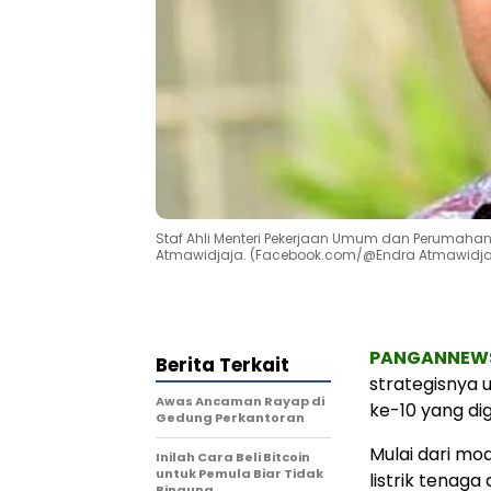
Staf Ahli Menteri Pekerjaan Umum dan Perumahan 
Atmawidjaja. (Facebook.com/@Endra Atmawidja
PANGANNEW
Berita Terkait
strategisnya
Awas Ancaman Rayap di
ke-10 yang dig
Gedung Perkantoran
Mulai dari mo
Inilah Cara Beli Bitcoin
untuk Pemula Biar Tidak
listrik tenaga 
Bingung