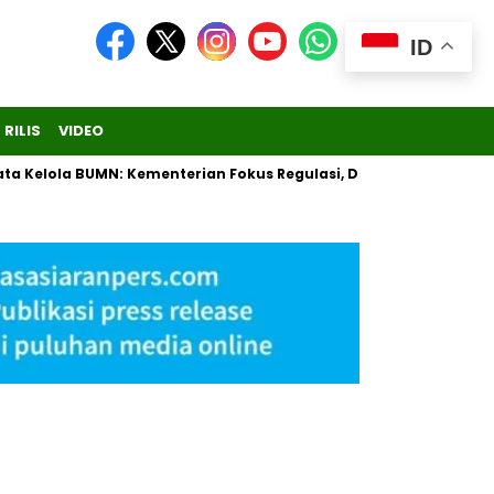
ID
 RILIS
VIDEO
la BUMN: Kementerian Fokus Regulasi, Danantara Bisnis
Hebo