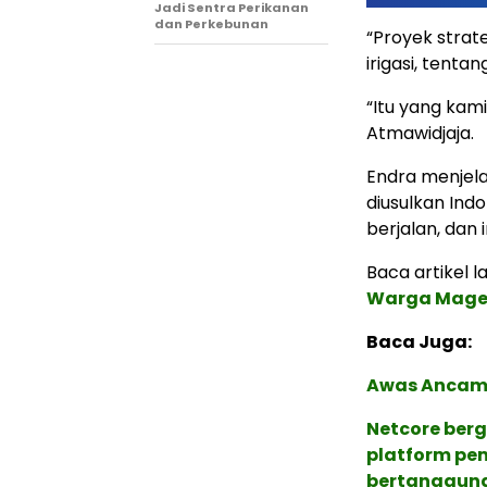
Jadi Sentra Perikanan
dan Perkebunan
“Proyek strat
irigasi, tenta
“Itu yang kam
Atmawidjaja.
Endra menjel
diusulkan Indo
berjalan, dan i
Baca artikel la
Warga Maget
Baca Juga:
Awas Ancama
Netcore ber
platform pe
bertanggung