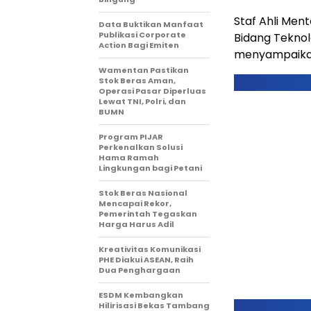
Staf Ahli Me
Data Buktikan Manfaat
Publikasi Corporate
Bidang Teknolo
Action Bagi Emiten
menyampaikan 
Wamentan Pastikan
Stok Beras Aman,
Operasi Pasar Diperluas
Lewat TNI, Polri, dan
BUMN
Program PIJAR
Perkenalkan Solusi
Hama Ramah
Lingkungan bagi Petani
Stok Beras Nasional
Mencapai Rekor,
Pemerintah Tegaskan
Harga Harus Adil
Kreativitas Komunikasi
PHE Diakui ASEAN, Raih
Dua Penghargaan
ESDM Kembangkan
Hilirisasi Bekas Tambang