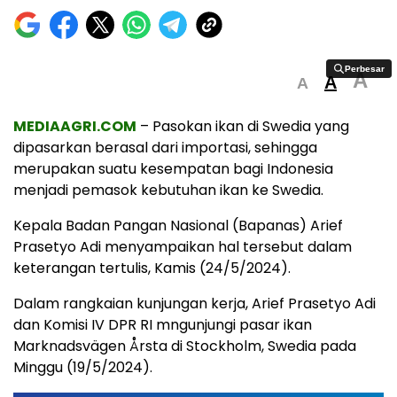
Perbesar
Perbesar
A
A
A
MEDIAAGRI.COM
– Pasokan ikan di Swedia yang
dipasarkan berasal dari importasi, sehingga
merupakan suatu kesempatan bagi Indonesia
menjadi pemasok kebutuhan ikan ke Swedia.
Kepala Badan Pangan Nasional (Bapanas) Arief
Prasetyo Adi menyampaikan hal tersebut dalam
keterangan tertulis, Kamis (24/5/2024).
Dalam rangkaian kunjungan kerja, Arief Prasetyo Adi
dan Komisi IV DPR RI mngunjungi pasar ikan
Marknadsvägen Årsta di Stockholm, Swedia pada
Minggu (19/5/2024).