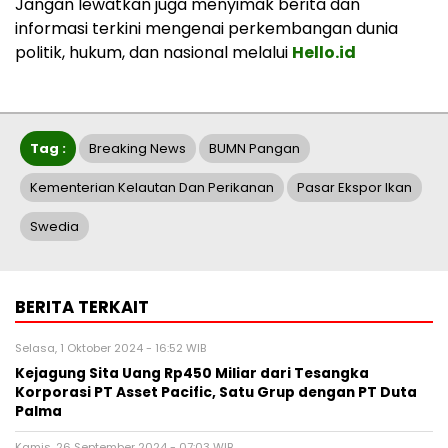
Jangan lewatkan juga menyimak berita dan
informasi terkini mengenai perkembangan dunia
politik, hukum, dan nasional melalui
Hello.id
Tag :
Breaking News
BUMN Pangan
Kementerian Kelautan Dan Perikanan
Pasar Ekspor Ikan
Swedia
BERITA TERKAIT
Selasa, 1 Oktober 2024 - 16:52 WIB
Kejagung Sita Uang Rp450 Miliar dari Tesangka
Korporasi PT Asset Pacific, Satu Grup dengan PT Duta
Palma
Kamis, 26 September 2024 - 07:03 WIB