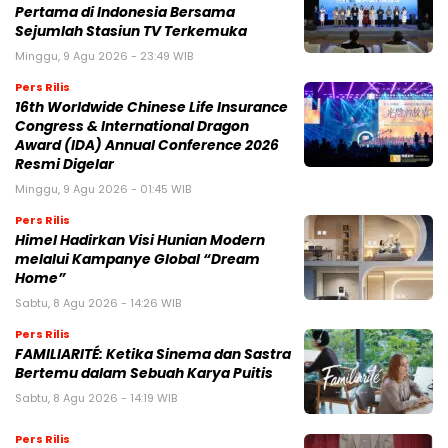
Pertama di Indonesia Bersama
Sejumlah Stasiun TV Terkemuka
Minggu, 9 Agu 2026 - 23:49 WIB
Pers Rilis
16th Worldwide Chinese Life Insurance
Congress & International Dragon
Award (IDA) Annual Conference 2026
Resmi Digelar
Minggu, 9 Agu 2026 - 01:45 WIB
Pers Rilis
Himel Hadirkan Visi Hunian Modern
melalui Kampanye Global “Dream
Home”
Sabtu, 8 Agu 2026 - 14:26 WIB
Pers Rilis
FAMILIARITÉ: Ketika Sinema dan Sastra
Bertemu dalam Sebuah Karya Puitis
Sabtu, 8 Agu 2026 - 14:19 WIB
Pers Rilis