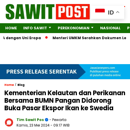
ID
HOME
INFO SAWIT
PEREKONOMIAN
NASIONAL
P
dengan Uni Eropa
Menteri UMKM Serahkan Dokumen Lengkap ke
/
Home
Blog
Kementerian Kelautan dan Perikanan
Bersama BUMN Pangan Didorong
Buka Pasar Ekspor Ikan ke Swedia
Tim Sawit Pos
- Pewarta
Kamis, 23 Mei 2024
- 09:17 WIB