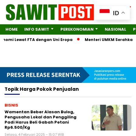
ID
HOME
INFO SAWIT
PEREKONOMIAN
NASIONAL
P
konomi Lewat FTA dengan Uni Eropa
Menteri UMKM Serahkan Do
Topik
Harga Pokok Penjualan
BISNIS
Wamentan Beber Alasan Bulog,
Pengusaha Lokal dan Penggiling
Padi Harus Beli Gabah Petani
Rp6.500/Kg
Selasa, 4 Februari 2025 - 15:07 WIB