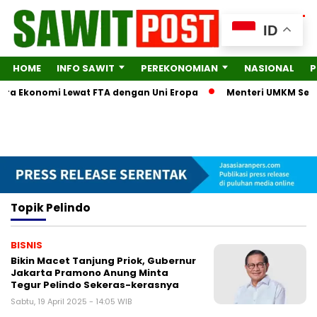
ID
HOME
INFO SAWIT
PEREKONOMIAN
NASIONAL
P
itra Ekonomi Lewat FTA dengan Uni Eropa
Menteri UMKM Serah
Topik
Pelindo
BISNIS
Bikin Macet Tanjung Priok, Gubernur
Jakarta Pramono Anung Minta
Tegur Pelindo Sekeras-kerasnya
Sabtu, 19 April 2025 - 14:05 WIB