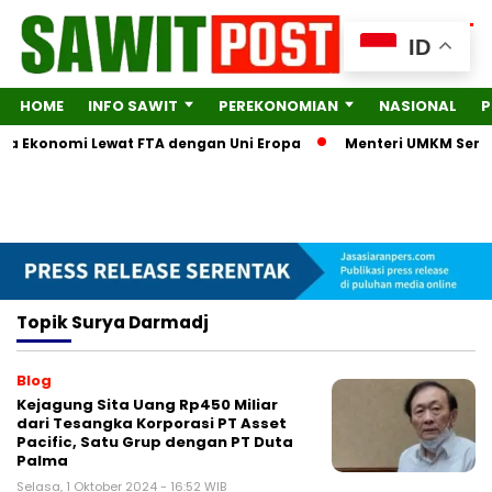
ID
HOME
INFO SAWIT
PEREKONOMIAN
NASIONAL
P
tra Ekonomi Lewat FTA dengan Uni Eropa
Menteri UMKM Serahk
Topik
Surya Darmadj
Blog
Kejagung Sita Uang Rp450 Miliar
dari Tesangka Korporasi PT Asset
Pacific, Satu Grup dengan PT Duta
Palma
Selasa, 1 Oktober 2024 - 16:52 WIB