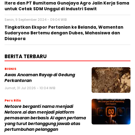
Itera dan PT Bumitama Gunajaya Agro Jalin Kerja Sama
untuk Cetak SDM Unggul di Industri Sawit
Senin, 9 September 2024 - 09:04 WIB
Tingkatkan Ekspor Pertanian ke Belanda, Wamentan
Sudaryono Bertemu dengan Dubes, Mahasiswa dan
Diaspora
BERITA TERBARU
BISNIS
Awas Ancaman Rayap di Gedung
Perkantoran
Jumat, 31 Jul 2026 - 10:04 WIB
Pers Rilis
Netcore berganti nama menjadi
Netcore.ai dan menjadi platform
pemasaran berbasis AI agen pertama
yang turut bertanggung jawab atas
pertumbuhan pelanggan