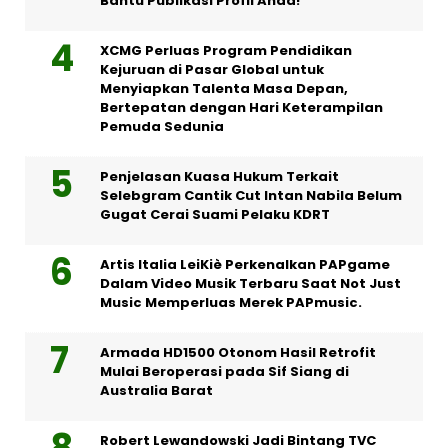
Bantu Publikasi Profil Anda!
XCMG Perluas Program Pendidikan
Kejuruan di Pasar Global untuk
Menyiapkan Talenta Masa Depan,
Bertepatan dengan Hari Keterampilan
Pemuda Sedunia
Penjelasan Kuasa Hukum Terkait
Selebgram Cantik Cut Intan Nabila Belum
Gugat Cerai Suami Pelaku KDRT
Artis Italia LeiKiè Perkenalkan PAPgame
Dalam Video Musik Terbaru Saat Not Just
Music Memperluas Merek PAPmusic.
Armada HD1500 Otonom Hasil Retrofit
Mulai Beroperasi pada Sif Siang di
Australia Barat
Robert Lewandowski Jadi Bintang TVC