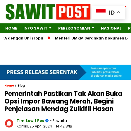
ID
HOME
INFO SAWIT
PEREKONOMIAN
NASIONAL
P
 dengan Uni Eropa
Menteri UMKM Serahkan Dokumen Lengkap k
/
Home
Blog
Pemerintah Pastikan Tak Akan Buka
Opsi Impor Bawang Merah, Begini
Penjelasan Mendag Zulkifli Hasan
Tim Sawit Pos
- Pewarta
Kamis, 25 April 2024
- 14:42 WIB