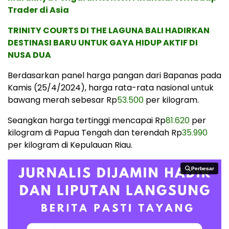
Trader di Asia
TRINITY COURTS DI THE LAGUNA BALI HADIRKAN
DESTINASI BARU UNTUK GAYA HIDUP AKTIF DI
NUSA DUA
Berdasarkan panel harga pangan dari Bapanas pada
Kamis (25/4/2024), harga rata-rata nasional untuk
bawang merah sebesar Rp
53.500
per kilogram.
Seangkan harga tertinggi mencapai Rp
81.620
per
kilogram di Papua Tengah dan terendah Rp
35.990
per kilogram di Kepulauan Riau.
Perbesar
Perbesar