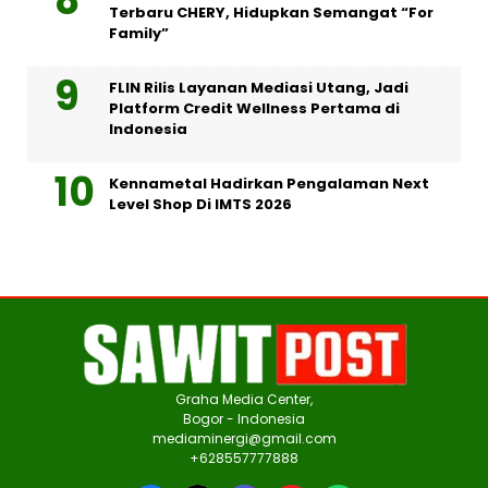
Terbaru CHERY, Hidupkan Semangat “For
Family”
FLIN Rilis Layanan Mediasi Utang, Jadi
Platform Credit Wellness Pertama di
Indonesia
Kennametal Hadirkan Pengalaman Next
Level Shop Di IMTS 2026
Graha Media Center,
Bogor - Indonesia
mediaminergi@gmail.com
+628557777888