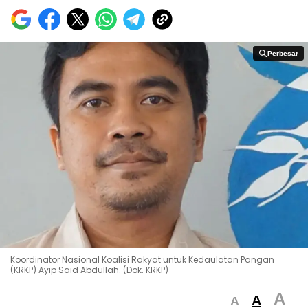
Perbesar
Perbesar
Koordinator Nasional Koalisi Rakyat untuk Kedaulatan Pangan
(KRKP) Ayip Said Abdullah. (Dok. KRKP)
A
A
A