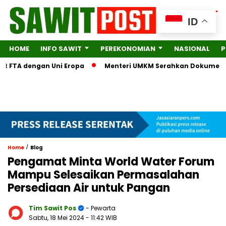
ID
HOME
INFO SAWIT
PEREKONOMIAN
NASIONAL
P
FTA dengan Uni Eropa
Menteri UMKM Serahkan Dokumen Lengka
/
Home
Blog
Pengamat Minta World Water Forum
Mampu Selesaikan Permasalahan
Persediaan Air untuk Pangan
Tim Sawit Pos
- Pewarta
Sabtu, 18 Mei 2024
- 11:42 WIB