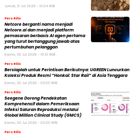
Jumat, 31 Jul 2026 - 10:04 WIB
Pers Rilis
Netcore berganti nama menjadi
Netcore.ai dan menjadi platform
pemasaran berbasis AI agen pertama
yang turut bertanggung jawab atas
pertumbuhan pelanggan
Kamis, 30 Jul 2026 - 10:10 WIB
Pers Rilis
Bersiaplah untuk Perintisan Berikutnya: UGREEN Luncurkan
Koleksi Produk Resmi “Honkai: Star Rail” di Asia Tenggara
Kamis, 30 Jul 2026 - 03:00 WIB
Pers Rilis
Seegene Dorong Pendekatan
Komprehensif dalam Pemeriksaan
Infeksi Saluran Reproduksi melalui
Global Million Clinical Study (GMCS)
Kamis, 30 Jul 2026 - 02:00 WIB
Pers Rilis