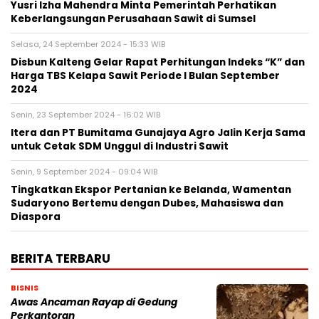
Yusri Izha Mahendra Minta Pemerintah Perhatikan
Keberlangsungan Perusahaan Sawit di Sumsel
Selasa, 24 September 2024 - 15:33 WIB
Disbun Kalteng Gelar Rapat Perhitungan Indeks “K” dan
Harga TBS Kelapa Sawit Periode I Bulan September
2024
Senin, 23 September 2024 - 16:02 WIB
Itera dan PT Bumitama Gunajaya Agro Jalin Kerja Sama
untuk Cetak SDM Unggul di Industri Sawit
Senin, 9 September 2024 - 09:04 WIB
Tingkatkan Ekspor Pertanian ke Belanda, Wamentan
Sudaryono Bertemu dengan Dubes, Mahasiswa dan
Diaspora
BERITA TERBARU
BISNIS
Awas Ancaman Rayap di Gedung
Perkantoran