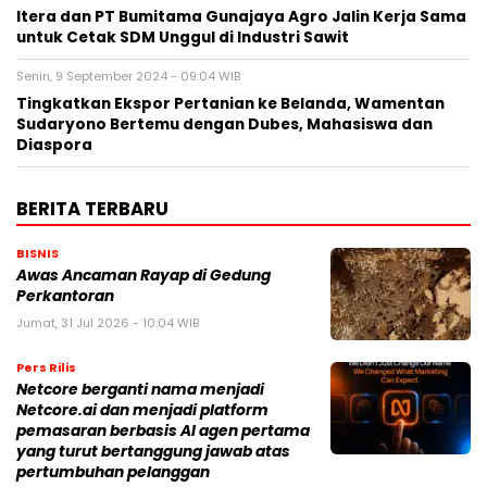
Itera dan PT Bumitama Gunajaya Agro Jalin Kerja Sama
untuk Cetak SDM Unggul di Industri Sawit
Senin, 9 September 2024 - 09:04 WIB
Tingkatkan Ekspor Pertanian ke Belanda, Wamentan
Sudaryono Bertemu dengan Dubes, Mahasiswa dan
Diaspora
BERITA TERBARU
BISNIS
Awas Ancaman Rayap di Gedung
Perkantoran
Jumat, 31 Jul 2026 - 10:04 WIB
Pers Rilis
Netcore berganti nama menjadi
Netcore.ai dan menjadi platform
pemasaran berbasis AI agen pertama
yang turut bertanggung jawab atas
pertumbuhan pelanggan