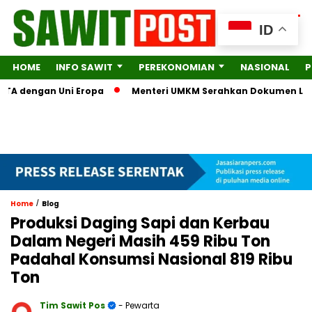
ID
HOME
INFO SAWIT
PEREKONOMIAN
NASIONAL
P
A dengan Uni Eropa
Menteri UMKM Serahkan Dokumen Lengkap 
/
Home
Blog
Produksi Daging Sapi dan Kerbau
Dalam Negeri Masih 459 Ribu Ton
Padahal Konsumsi Nasional 819 Ribu
Ton
Tim Sawit Pos
- Pewarta