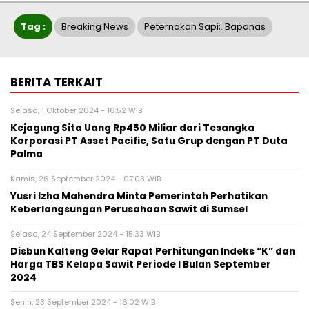
Tag :
Breaking News
Peternakan Sapi;. Bapanas
BERITA TERKAIT
Selasa, 1 Oktober 2024 - 16:52 WIB
Kejagung Sita Uang Rp450 Miliar dari Tesangka
Korporasi PT Asset Pacific, Satu Grup dengan PT Duta
Palma
Kamis, 26 September 2024 - 07:03 WIB
Yusri Izha Mahendra Minta Pemerintah Perhatikan
Keberlangsungan Perusahaan Sawit di Sumsel
Selasa, 24 September 2024 - 15:33 WIB
Disbun Kalteng Gelar Rapat Perhitungan Indeks “K” dan
Harga TBS Kelapa Sawit Periode I Bulan September
2024
Senin, 23 September 2024 - 16:02 WIB