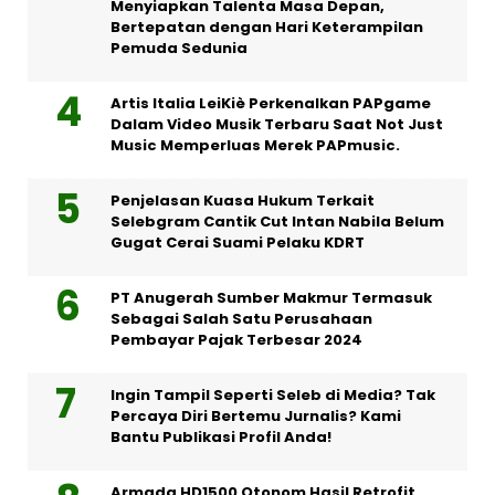
Menyiapkan Talenta Masa Depan,
Bertepatan dengan Hari Keterampilan
Pemuda Sedunia
Artis Italia LeiKiè Perkenalkan PAPgame
Dalam Video Musik Terbaru Saat Not Just
Music Memperluas Merek PAPmusic.
Penjelasan Kuasa Hukum Terkait
Selebgram Cantik Cut Intan Nabila Belum
Gugat Cerai Suami Pelaku KDRT
PT Anugerah Sumber Makmur Termasuk
Sebagai Salah Satu Perusahaan
Pembayar Pajak Terbesar 2024
Ingin Tampil Seperti Seleb di Media? Tak
Percaya Diri Bertemu Jurnalis? Kami
Bantu Publikasi Profil Anda!
Armada HD1500 Otonom Hasil Retrofit