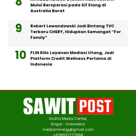
Mulai Beroperasi pada Sif Siang di
Australia Barat
Robert Lewandowski Jadi Bintang TVC
Terbaru CHERY, Hidupkan Semangat “For
Family”
FLIN Rilis Layanan Mediasi Utang, Jadi
Platform Credit Wellness Pertama di
Indonesia
Graha Media Center,
Bogor - Indonesia
mediaminergi@gmail.com
+628557777888