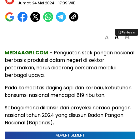
Jumat, 24 Mei 2024
- 17:39 WIB
Perbesar
Perbesar
A
A
A
MEDIAAGRI.COM
– Penguatan stok pangan nasional
berbasis produksi dalam negeri di sektor
peternakan, harus didorong bersama melalui
berbagai upaya.
Pada komoditas daging sapi dan kerbau, kebutuhan
konsumsi nasional mencapai 819 ribu ton.
Sebagaimana dillansir dari proyeksi neraca pangan
nasional tahun 2024 yang disusun Badan Pangan
Nasional (Bapanas),
ADVERTISEMENT